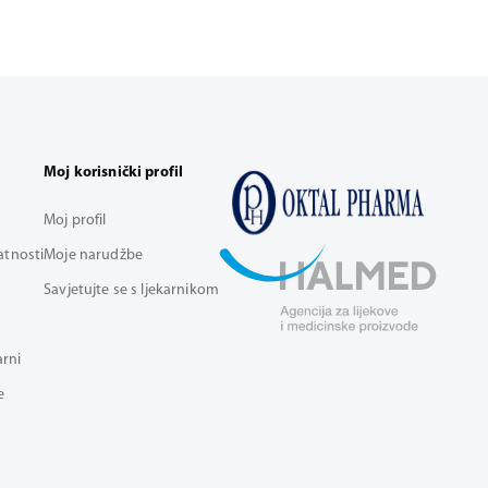
Moj korisnički profil
Moj profil
vatnosti
Moje narudžbe
Savjetujte se s ljekarnikom
arni
e