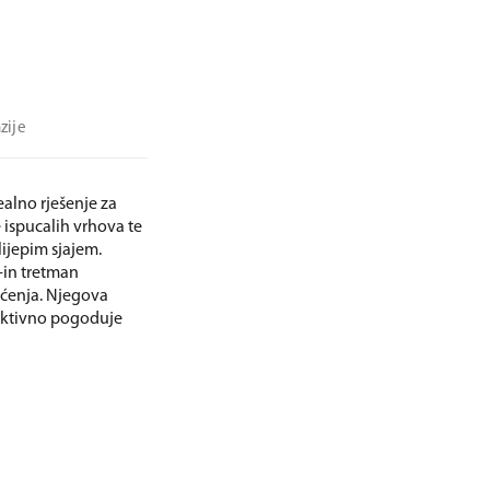
zije
ealno rješenje za
 ispucalih vrhova te
lijepim sjajem.
-in tretman
ećenja. Njegova
 aktivno pogoduje