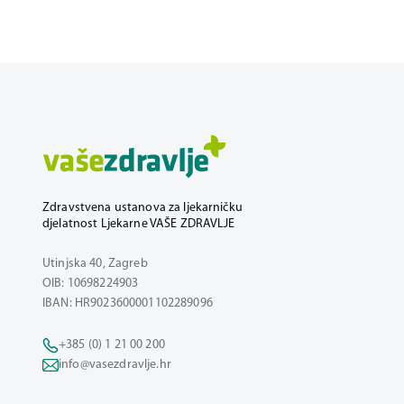
Zdravstvena ustanova za ljekarničku
djelatnost Ljekarne VAŠE ZDRAVLJE
Utinjska 40, Zagreb
OIB: 10698224903
IBAN: HR9023600001102289096
+385 (0) 1 21 00 200
info@vasezdravlje.hr