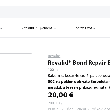
Vitamini i suplementi
Zdrav život
Revalid
Revalid® Bond Repair 
100 ml
Balzam za kosu; Ne sadrži parabene, su
50€, na poklon dobivate Borboleta 
narudžbu te se ne prikazuje unutar ko
20,00
€
200,00
€/l
PDV je uključen u cijenu / Troškovi do