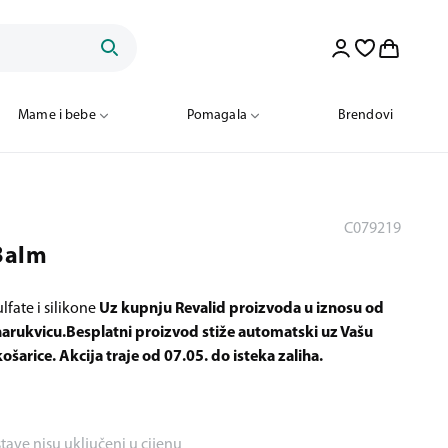
Mame i bebe
Pomagala
Brendovi
C079219
Balm
lfate i silikone
Uz kupnju Revalid proizvoda u iznosu od
narukvicu.
Besplatni proizvod stiže automatski uz Vašu
šarice. Akcija traje od 07.05. do isteka zaliha.
stave nisu uključeni u cijenu