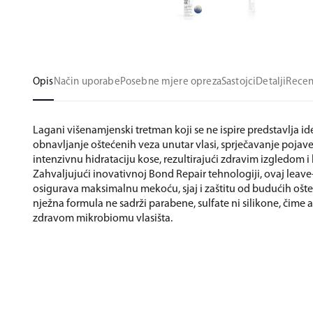
Opis
Način uporabe
Posebne mjere opreza
Sastojci
Detalji
Recen
Lagani višenamjenski tretman koji se ne ispire predstavlja id
obnavljanje oštećenih veza unutar vlasi, sprječavanje pojave
intenzivnu hidrataciju kose, rezultirajući zdravim izgledom i 
Zahvaljujući inovativnoj Bond Repair tehnologiji, ovaj leave
osigurava maksimalnu mekoću, sjaj i zaštitu od budućih ošt
nježna formula ne sadrži parabene, sulfate ni silikone, čime
zdravom mikrobiomu vlasišta.