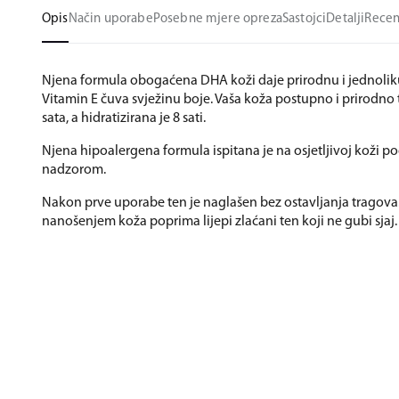
Opis
Način uporabe
Posebne mjere opreza
Sastojci
Detalji
Recen
Njena formula obogaćena DHA koži daje prirodnu i jednolik
Vitamin E čuva svježinu boje. Vaša koža postupno i prirodno
sata, a hidratizirana je 8 sati.
Njena hipoalergena formula ispitana je na osjetljivoj koži 
nadzorom.
Nakon prve uporabe ten je naglašen bez ostavljanja tragova
nanošenjem koža poprima lijepi zlaćani ten koji ne gubi sjaj.