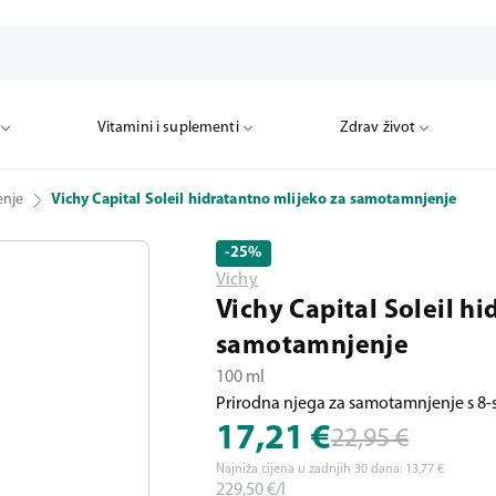
Vitamini i suplementi
Zdrav život
nje
Vichy Capital Soleil hidratantno mlijeko za samotamnjenje
-25
%
Vichy
Vichy Capital Soleil h
samotamnjenje
100 ml
Prirodna njega za samotamnjenje s 8-
17,21
€
22,95
€
Najniža cijena u zadnjih 30 dana:
13,77
€
229,50
€/l