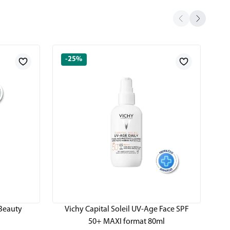
-25%
 Beauty
Vichy Capital Soleil UV-Age Face SPF
Vi
50+ MAXI format 80ml
T