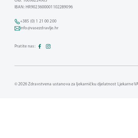
OIB: 10698224903
IBAN: HR9023600001102289096
+385 (0) 1 21 00 200
info@vasezdravlje.hr
Pratite nas:
© 2026 Zdravstvena ustanova za ljekarničku djelatnost Ljekarne V