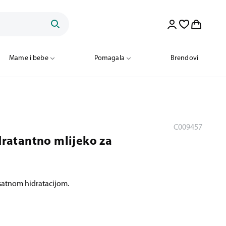
Mame i bebe
Pomagala
Brendovi
C009457
idratantno mlijeko za
satnom hidratacijom.