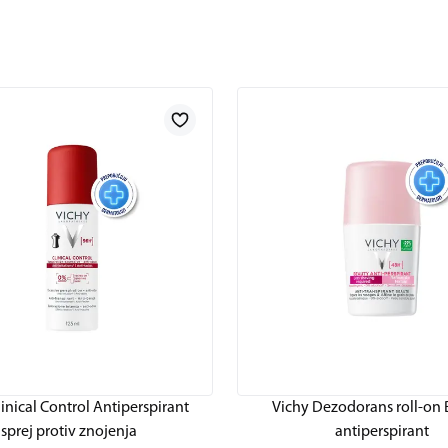
linical Control Antiperspirant
Vichy Dezodorans roll-on
sprej protiv znojenja
antiperspirant