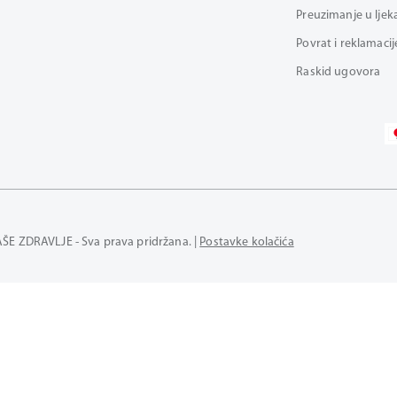
Preuzimanje u ljek
Povrat i reklamacij
Raskid ugovora
AŠE ZDRAVLJE - Sva prava pridržana. |
Postavke kolačića