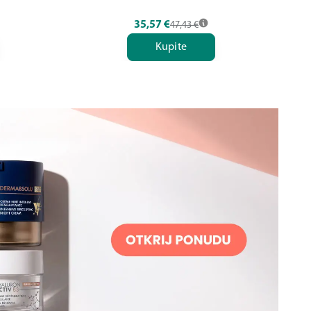
35,57
€
47,43
€
Kupite