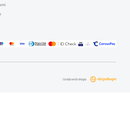
arni
e
Izrada web shopa