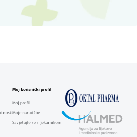
Moj korisnički profil
Moj profil
vatnosti
Moje narudžbe
Savjetujte se s ljekarnikom