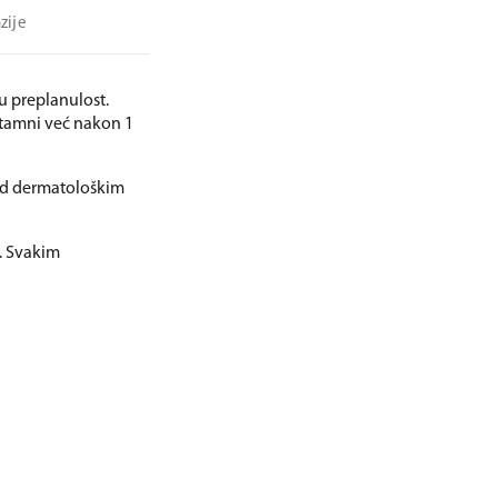
zije
u preplanulost.
 tamni već nakon 1
pod dermatološkim
. Svakim