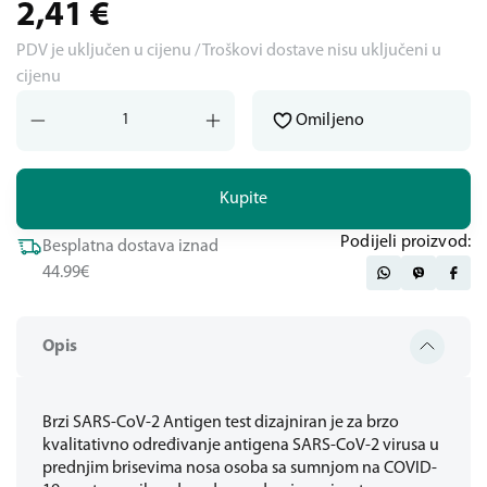
2,41
€
PDV je uključen u cijenu / Troškovi dostave nisu uključeni u
cijenu
Omiljeno
Kupite
Podijeli proizvod:
Besplatna dostava iznad
44.99€
Opis
Brzi SARS-CoV-2 Antigen test dizajniran je za brzo
kvalitativno određivanje antigena SARS-CoV-2 virusa u
prednjim brisevima nosa osoba sa sumnjom na COVID-