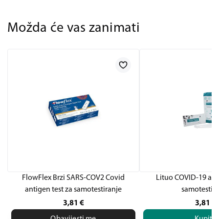
Možda će vas zanimati
FlowFlex Brzi SARS-COV2 Covid
Lituo COVID-19 anti
antigen test za samotestiranje
samotestira
3,81
€
3,81
€
Obavijesti me
Kupite