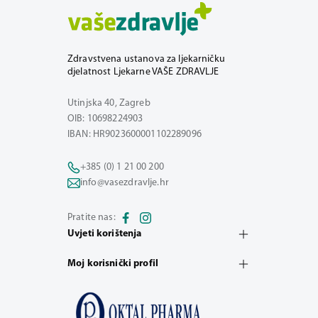
Zdravstvena ustanova za ljekarničku
djelatnost Ljekarne VAŠE ZDRAVLJE
Utinjska 40, Zagreb
OIB: 10698224903
IBAN: HR9023600001102289096
+385 (0) 1 21 00 200
info@vasezdravlje.hr
Pratite nas:
Uvjeti korištenja
Moj korisnički profil