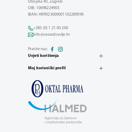
Utinjska 40, Zagreb
OIB: 10698224903
IBAN: HR9023600001102289096
+385 (0) 1 21 00 200
info@vasezdravlje.hr
Pratite nas:
Uvjeti korištenja
Moj korisnički profil