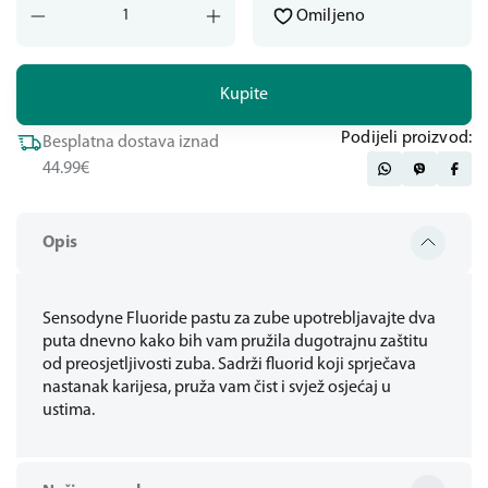
Omiljeno
Kupite
Podijeli proizvod:
Besplatna dostava iznad
44.99€
Opis
Sensodyne Fluoride pastu za zube upotrebljavajte dva
puta dnevno kako bih vam pružila dugotrajnu zaštitu
od preosjetljivosti zuba. Sadrži fluorid koji sprječava
nastanak karijesa, pruža vam čist i svjež osjećaj u
ustima.