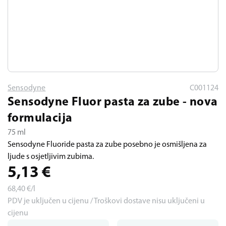
Sensodyne
C001124
Sensodyne Fluor pasta za zube - nova
formulacija
75 ml
Sensodyne Fluoride pasta za zube posebno je osmišljena za
ljude s osjetljivim zubima.
5,13
€
68,40
€/l
PDV je uključen u cijenu / Troškovi dostave nisu uključeni u
cijenu