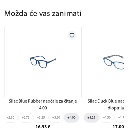
Možda će vas zanimati
Silac Blue Rubber naočale za čitanje
Silac Duck Blue naoča
4.00
dioptrija 1
+2.50
+2.75
+3.25
+3.50
+4.00
+1.25
+1.50
+1.75
16,93
€
17,00
€