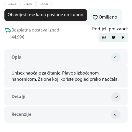
+3.25
+3.50
+4.00
Obavijesti me kada postane dostupno
Omiljeno
Podijeli proizvod:
Besplatna dostava iznad
44.99€
Opis
Unisex naočale za čitanje. Plave s izbočenom
nanosnicom. Za one koji koriste pogled preko naočala.
Detalji
Recenzije