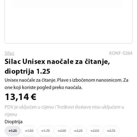
Silac
KONF-5264
Silac Unisex naočale za čitanje,
dioptrija 1.25
Unisex naočale za čitanje. Plave s izbočenom nanosnicom. Za
one koji koriste pogled preko naočala.
13,14
€
PDV je uključen u cijenu / Troškovi dostave nisu uključeni u
cijenu
Dioptrija
+1.25
+1.50
+1.75
+2.00
+2.25
+2.50
+2.75