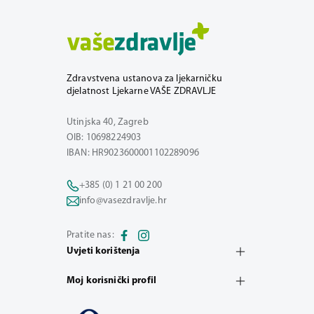
Zdravstvena ustanova za ljekarničku
djelatnost Ljekarne VAŠE ZDRAVLJE
Utinjska 40, Zagreb
OIB: 10698224903
IBAN: HR9023600001102289096
+385 (0) 1 21 00 200
info@vasezdravlje.hr
Pratite nas:
Uvjeti korištenja
Moj korisnički profil