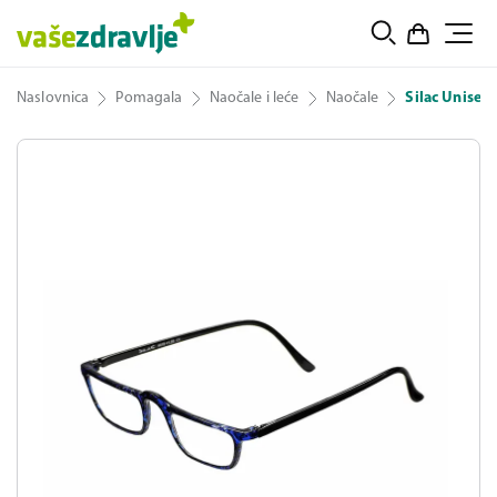
Naslovnica
Pomagala
Naočale i leće
Naočale
Silac Unisex 