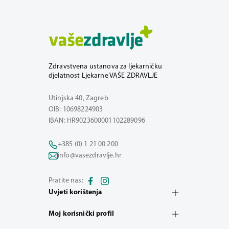
Zdravstvena ustanova za ljekarničku
djelatnost Ljekarne VAŠE ZDRAVLJE
Utinjska 40, Zagreb
OIB: 10698224903
IBAN: HR9023600001102289096
+385 (0) 1 21 00 200
info@vasezdravlje.hr
Pratite nas:
Uvjeti korištenja
Moj korisnički profil