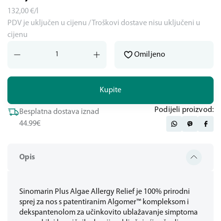
132,00
€/l
PDV je uključen u cijenu / Troškovi dostave nisu uključeni u
cijenu
Omiljeno
Kupite
Podijeli proizvod:
Besplatna dostava iznad
44.99€
Opis
Sinomarin Plus Algae Allergy Relief je 100% prirodni
sprej za nos s patentiranim Algomer™ kompleksom i
dekspantenolom za učinkovito ublažavanje simptoma