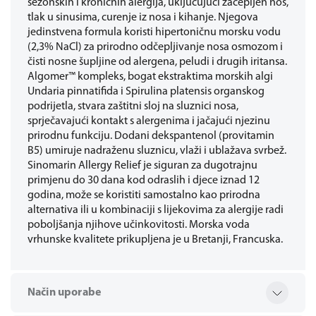
sezonskih i kroničnih alergija, uključujući začepljen nos,
tlak u sinusima, curenje iz nosa i kihanje. Njegova
jedinstvena formula koristi hipertoničnu morsku vodu
(2,3% NaCl) za prirodno odčepljivanje nosa osmozom i
čisti nosne šupljine od alergena, peludi i drugih iritansa.
Algomer™ kompleks, bogat ekstraktima morskih algi
Undaria pinnatifida i Spirulina platensis organskog
podrijetla, stvara zaštitni sloj na sluznici nosa,
sprječavajući kontakt s alergenima i jačajući njezinu
prirodnu funkciju. Dodani dekspantenol (provitamin
B5) umiruje nadraženu sluznicu, vlaži i ublažava svrbež.
Sinomarin Allergy Relief je siguran za dugotrajnu
primjenu do 30 dana kod odraslih i djece iznad 12
godina, može se koristiti samostalno kao prirodna
alternativa ili u kombinaciji s lijekovima za alergije radi
poboljšanja njihove učinkovitosti. Morska voda
vrhunske kvalitete prikupljena je u Bretanji, Francuska.
Način uporabe