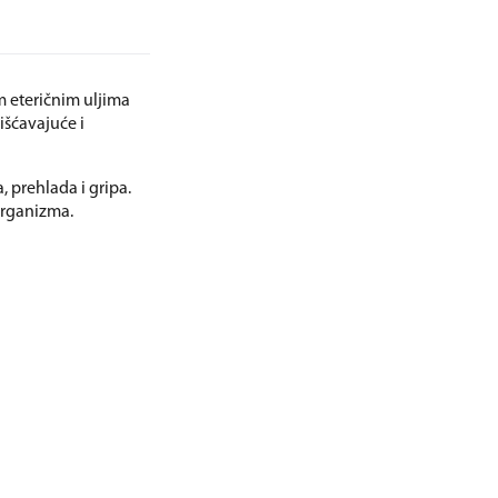
 eteričnim uljima
išćavajuće i
, prehlada i gripa.
organizma.