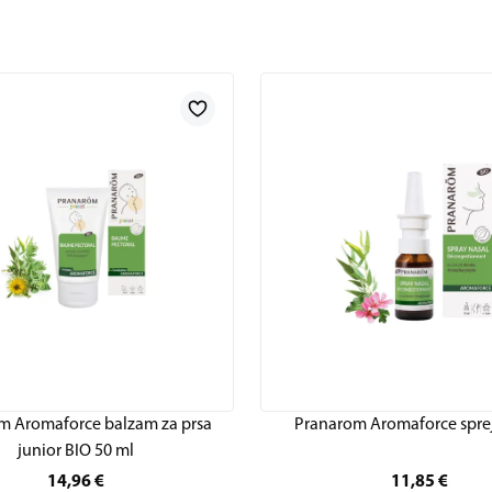
m Aromaforce balzam za prsa
Pranarom Aromaforce sprej
junior BIO 50 ml
14,96
€
11,85
€