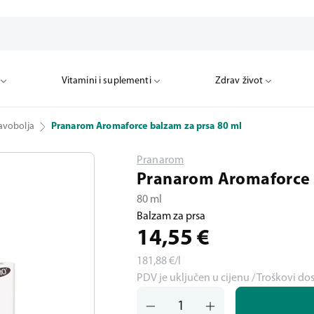
Vitamini i suplementi
Zdrav život
lavobolja
Pranarom Aromaforce balzam za prsa 80 ml
Pranarom
Pranarom Aromaforce 
80 ml
Balzam za prsa
14,55
€
181,88
€/l
PDV je uključen u cijenu / Troškovi do