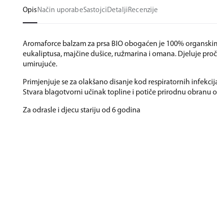
Opis
Način uporabe
Sastojci
Detalji
Recenzije
Aromaforce balzam za prsa BIO obogaćen je 100% organskim
eukaliptusa, majčine dušice, ružmarina i omana. Djeluje proč
umirujuće.
Primjenjuje se za olakšano disanje kod respiratornih infekcija
Stvara blagotvorni učinak topline i potiče prirodnu obranu 
Za odrasle i djecu stariju od 6 godina