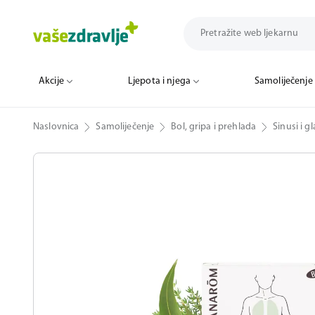
Akcije
Ljepota i njega
Samoliječenje
Naslovnica
Samoliječenje
Bol, gripa i prehlada
Sinusi i g