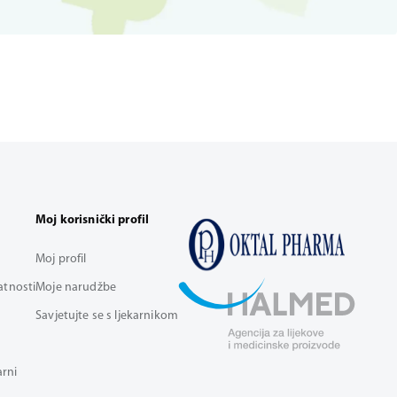
Moj korisnički profil
Moj profil
vatnosti
Moje narudžbe
Savjetujte se s ljekarnikom
arni