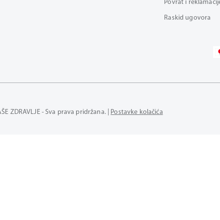
Povrat i reklamacij
Raskid ugovora
AŠE ZDRAVLJE - Sva prava pridržana. |
Postavke kolačića