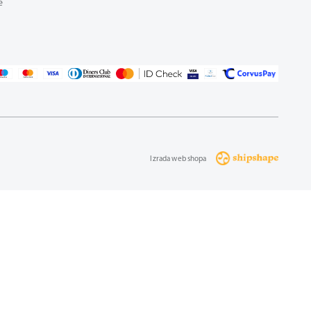
e
Izrada web shopa