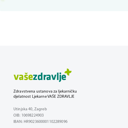
Zdravstvena ustanova za ljekarničku
djelatnost Ljekarne VAŠE ZDRAVLJE
Utinjska 40, Zagreb
OIB: 10698224903
IBAN: HR9023600001102289096