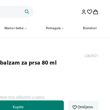
Mame i bebe
Pomagala
Brendovi
C067671
balzam za prsa 80 ml
stave nisu uključeni u cijenu
Kupite
Omiljeno