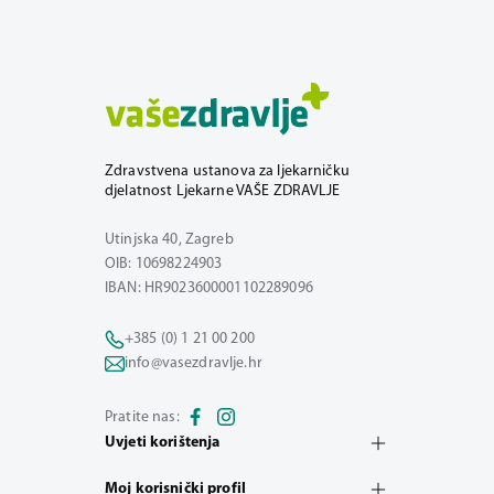
Zdravstvena ustanova za ljekarničku
djelatnost Ljekarne VAŠE ZDRAVLJE
Utinjska 40, Zagreb
OIB: 10698224903
IBAN: HR9023600001102289096
+385 (0) 1 21 00 200
info@vasezdravlje.hr
Pratite nas:
Uvjeti korištenja
Moj korisnički profil