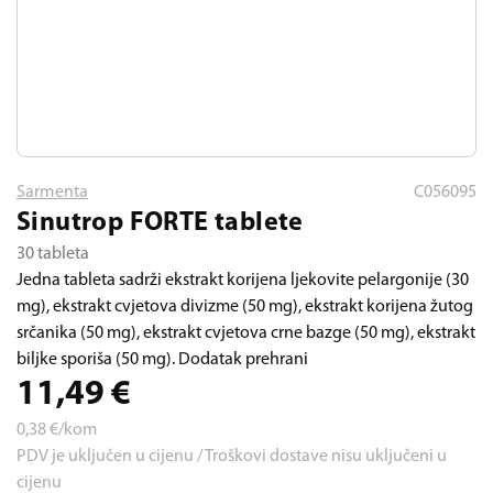
Sarmenta
C056095
Sinutrop FORTE tablete
30 tableta
Jedna tableta sadrži ekstrakt korijena ljekovite pelargonije (30
mg), ekstrakt cvjetova divizme (50 mg), ekstrakt korijena žutog
srčanika (50 mg), ekstrakt cvjetova crne bazge (50 mg), ekstrakt
biljke sporiša (50 mg). Dodatak prehrani
11,49
€
0,38
€/kom
PDV je uključen u cijenu / Troškovi dostave nisu uključeni u
cijenu