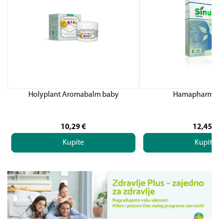
Holyplant Aromabalm baby
Hamapharm Si
10,29
€
12,45
€
Kupite
Kupite