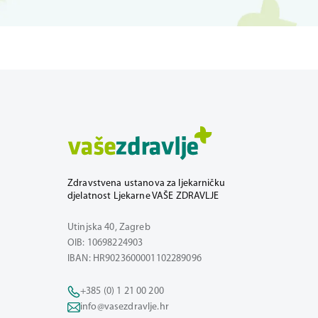
Zdravstvena ustanova za ljekarničku
djelatnost Ljekarne VAŠE ZDRAVLJE
Utinjska 40, Zagreb
OIB: 10698224903
IBAN: HR9023600001102289096
+385 (0) 1 21 00 200
info@vasezdravlje.hr