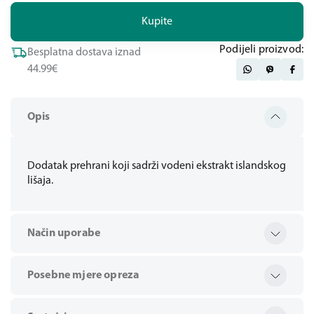
Kupite
Podijeli proizvod:
Besplatna dostava iznad
44.99€
Opis
Dodatak prehrani koji sadrži vodeni ekstrakt islandskog
lišaja.
Način uporabe
Posebne mjere opreza