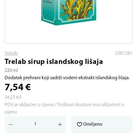
Trelab
C001281
Trelab sirup islandskog lišaja
220 ml
Dodatak prehrani koji sadrži vodeni ekstrakt islandskog lišaja.
7,54
€
34,27
€/l
PDV je uključen u cijenu / Troškovi dostave nisu uključeni u
cijenu
Omiljeno