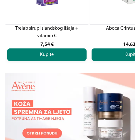
Trelab sirup islandskog lišaja +
Aboca Grintuss P
vitamin C
7,54
€
14,63
€
Kupite
Kupite