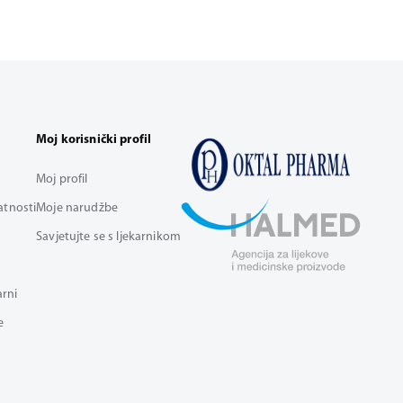
Moj korisnički profil
Moj profil
vatnosti
Moje narudžbe
Savjetujte se s ljekarnikom
arni
e