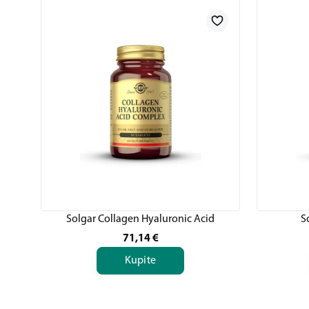
Solgar Collagen Hyaluronic Acid
S
71,14
€
Kupite