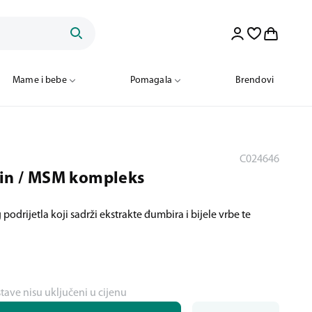
Mame i bebe
Pomagala
Brendovi
C024646
min / MSM kompleks
odrijetla koji sadrži ekstrakte đumbira i bijele vrbe te
stave nisu uključeni u cijenu