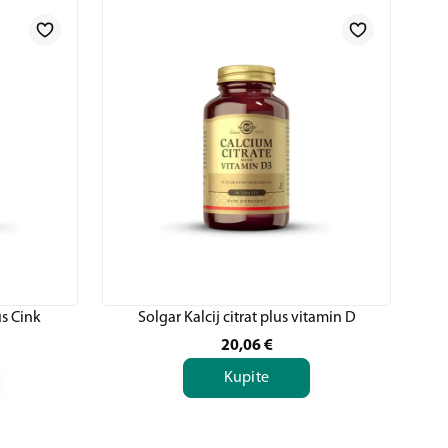
us Cink
Solgar Kalcij citrat plus vitamin D
20,06
€
Kupite