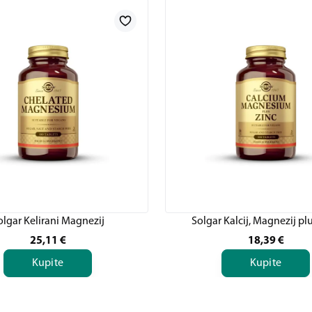
olgar Kelirani Magnezij
Solgar Kalcij, Magnezij pl
25,11
€
18,39
€
Kupite
Kupite