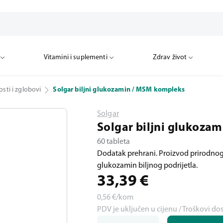
Vitamini i suplementi
Zdrav život
osti i zglobovi
Solgar biljni glukozamin / MSM kompleks
Solgar
Solgar biljni glukoza
60 tableta
Dodatak prehrani. Proizvod prirodnog p
glukozamin biljnog podrijetla.
33,39
€
0,56
€/kom
PDV je uključen u cijenu / Troškovi do