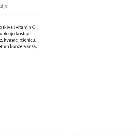
zije
tkiva i vitamin C
nkciju kostiju i
z, kvasac, pšenicu,
jetnih konzervansa,