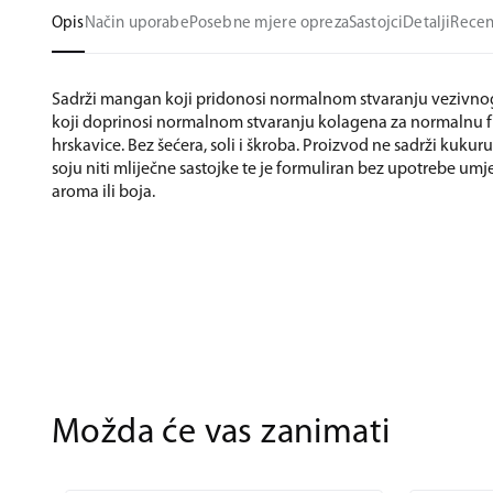
Opis
Način uporabe
Posebne mjere opreza
Sastojci
Detalji
Recen
Sadrži mangan koji pridonosi normalnom stvaranju vezivnog 
koji doprinosi normalnom stvaranju kolagena za normalnu fu
hrskavice. Bez šećera, soli i škroba. Proizvod ne sadrži kukuru
soju niti mliječne sastojke te je formuliran bez upotrebe um
aroma ili boja.
Možda će vas zanimati