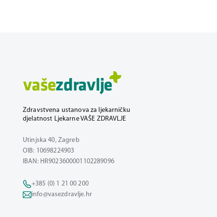
Zdravstvena ustanova za ljekarničku
djelatnost Ljekarne VAŠE ZDRAVLJE
Utinjska 40, Zagreb
OIB: 10698224903
IBAN: HR9023600001102289096
+385 (0) 1 21 00 200
info@vasezdravlje.hr