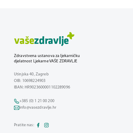
Zdravstvena ustanova za ljekarničku
djelatnost Ljekarne VAŠE ZDRAVLJE
Utinjska 40, Zagreb
OIB: 10698224903
IBAN: HR9023600001102289096
+385 (0) 1 21 00 200
info@vasezdravlje.hr
Pratite nas: