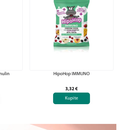
nulin
HipoHop IMMUNO
3,32
€
Kupite