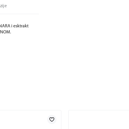
zije
 NARA i esktrakt
INOM.