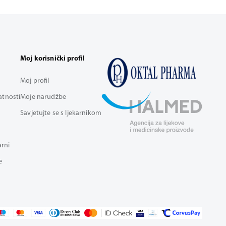
Moj korisnički profil
Moj profil
vatnosti
Moje narudžbe
Savjetujte se s ljekarnikom
arni
e