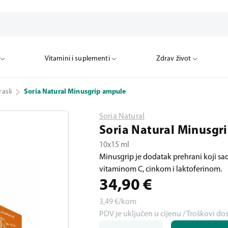
Vitamini i suplementi
Zdrav život
asli
Soria Natural Minusgrip ampule
Soria Natural
Soria Natural Minusgr
10x15 ml
Minusgrip je dodatak prehrani koji sad
vitaminom C, cinkom i laktoferinom.
34,90
€
3,49
€/kom
PDV je uključen u cijenu / Troškovi do