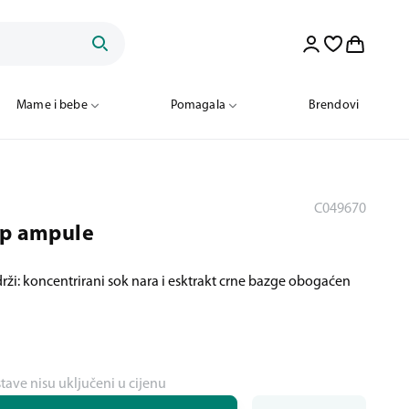
Mame i bebe
Pomagala
Brendovi
C049670
ip ampule
rži: koncentrirani sok nara i esktrakt crne bazge obogaćen
stave nisu uključeni u cijenu