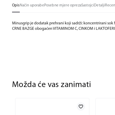
Opis
Način uporabe
Posebne mjere opreza
Sastojci
Detalji
Recen
Minusgrip je dodatak prehrani koji sadrži: koncentrirani sok
CRNE BAZGE obogaćen VITAMINOM C, CINKOM i LAKTOFER
Možda će vas zanimati