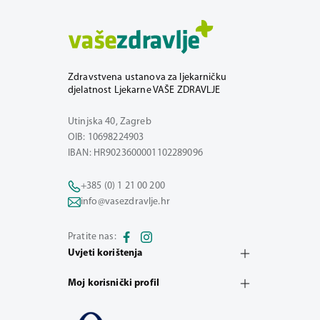
Zdravstvena ustanova za ljekarničku
djelatnost Ljekarne VAŠE ZDRAVLJE
Utinjska 40, Zagreb
OIB: 10698224903
IBAN: HR9023600001102289096
+385 (0) 1 21 00 200
info@vasezdravlje.hr
Pratite nas:
Uvjeti korištenja
Moj korisnički profil