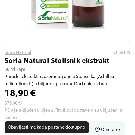
Soria Natural
C058149
Soria Natural Stolisnik ekstrakt
50 ml kapi
Prirodni ekstrakt nadzemnog dijela Stolisnika (Achillea
millefolium L:) u biljnom glicerolu. Dodatak prehrani.
18,90
€
378,00
€/l
PDV je uključen u cijenu / Troškovi dostave nisu uključeni u
cijenu
Obavijesti me kada postane dostupno
Omiljeno