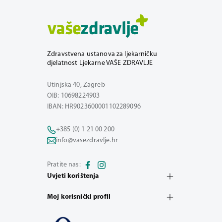
Zdravstvena ustanova za ljekarničku
djelatnost Ljekarne VAŠE ZDRAVLJE
Utinjska 40, Zagreb
OIB: 10698224903
IBAN: HR9023600001102289096
+385 (0) 1 21 00 200
info@vasezdravlje.hr
Pratite nas:
Uvjeti korištenja
Moj korisnički profil