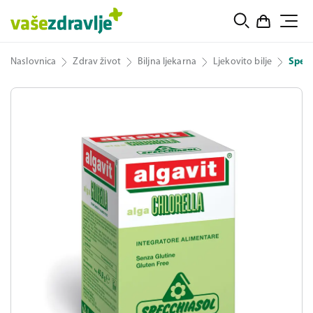
Naslovnica
Zdrav život
Biljna ljekarna
Ljekovito bilje
Specc