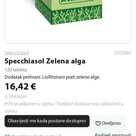
Specchiasol
C052067
Specchiasol Zelena alga
120 tableta
Dodatak prehrani. Liofilizirani prah zelene alge.
16,42
€
0,14
€/kom
PDV je uključen u cijenu / Troškovi dostave nisu uključeni u
cijenu
Obavijesti me kada postane dostupno
Omiljeno
Podijeli proizvod: