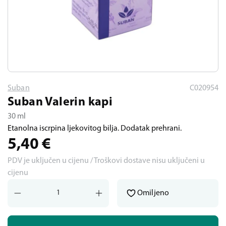
Suban
C020954
Suban Valerin kapi
30 ml
Etanolna iscrpina ljekovitog bilja. Dodatak prehrani.
5,40
€
PDV je uključen u cijenu / Troškovi dostave nisu uključeni u
cijenu
Omiljeno