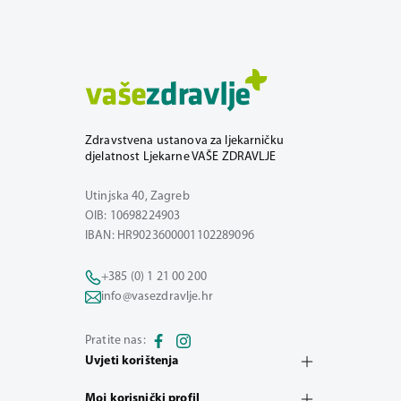
Zdravstvena ustanova za ljekarničku
djelatnost Ljekarne VAŠE ZDRAVLJE
Utinjska 40, Zagreb
OIB: 10698224903
IBAN: HR9023600001102289096
+385 (0) 1 21 00 200
info@vasezdravlje.hr
Pratite nas:
Uvjeti korištenja
Moj korisnički profil