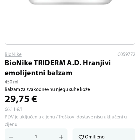
BioNike
C059772
BioNike TRIDERM A.D. Hranjivi
emolijentni balzam
450 ml
Balzam za svakodnevnu njegu suhe kože
29,75
€
66,11
€/l
PDV je uključen u cijenu / Troškovi dostave nisu uključeni u
cijenu
Omiljeno