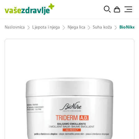
Naslovnica
Ljepota i njega
Njega lica
Suha koža
BioNike T