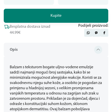
Kupite
Podijeli proizvod:
Besplatna dostava iznad
44.99€
Opis
Balzam s teksturom bogate uljno-vodene emulzije
sadrži najmanji mogući broj sastojaka, kako bi se
minimizirala mogućnost alergijske reakcije. Koristi se za
svakodnevnu njegu suhe kože, a osobito je pogodan za
primjenu u hladnijoj sezoni, s velikim promjenama
vanjskih temperatura u odnosu na zagrijan suh zrak u
zatvorenom prostoru. Prikladan je za dojenčad, djecu i
odrasle s konstitucijski suhom kožom, sklonom
atopijskom dermatitisu. Ovaj balzam poboljšava