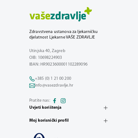
Zdravstvena ustanova za ljekarničku
djelatnost Ljekarne VAŠE ZDRAVLJE
Utinjska 40, Zagreb
OIB: 10698224903
IBAN: HR9023600001102289096
+385 (0) 1 21 00 200
info@vasezdravlje.hr
Pratite nas:
Uvjeti korištenja
Moj korisnički profil