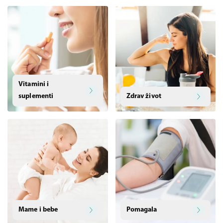
Vitamini i
suplementi
Zdrav život
Mame i bebe
Pomagala