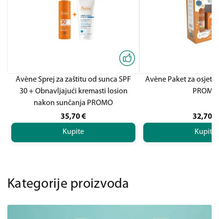
Avène Sprej za zaštitu od sunca SPF
Avène Paket za osjetlj
30 + Obnavljajući kremasti losion
PROMO
nakon sunčanja PROMO
35,70
€
32,70
€
Kupite
Kupite
Kategorije proizvoda