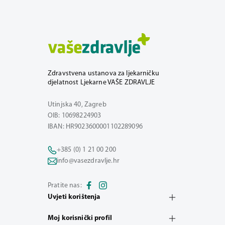
Zdravstvena ustanova za ljekarničku
djelatnost Ljekarne VAŠE ZDRAVLJE
Utinjska 40, Zagreb
OIB: 10698224903
IBAN: HR9023600001102289096
+385 (0) 1 21 00 200
info@vasezdravlje.hr
Pratite nas:
Uvjeti korištenja
Moj korisnički profil