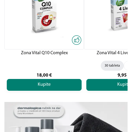
Zona Vital Q10 Complex
Zona Vital 4 Liver,
30 tableta
60
18,00
€
9,95
€
Kupite
Kupite