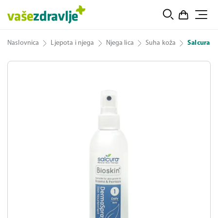
Naslovnica
Ljepota i njega
Njega lica
Suha koža
Salcura D