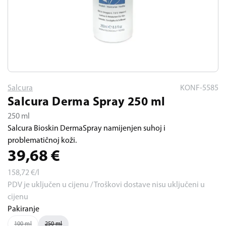
Salcura
KONF-5585
Salcura Derma Spray 250 ml
250 ml
Salcura Bioskin DermaSpray namijenjen suhoj i
problematičnoj koži.
39,68
€
158,72
€/l
PDV je uključen u cijenu / Troškovi dostave nisu uključeni u
cijenu
Pakiranje
100 ml
250 ml