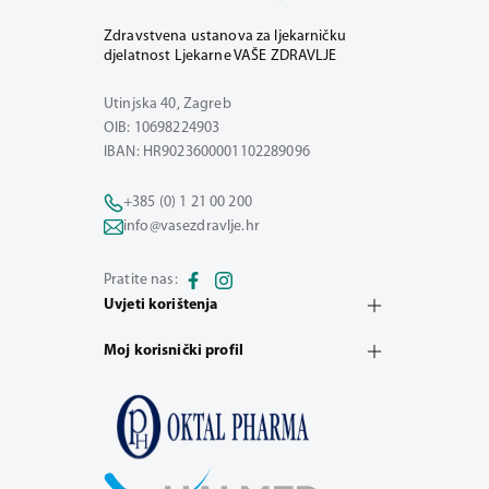
Zdravstvena ustanova za ljekarničku
djelatnost Ljekarne VAŠE ZDRAVLJE
Utinjska 40, Zagreb
OIB: 10698224903
IBAN: HR9023600001102289096
+385 (0) 1 21 00 200
info@vasezdravlje.hr
Pratite nas:
Uvjeti korištenja
Moj korisnički profil