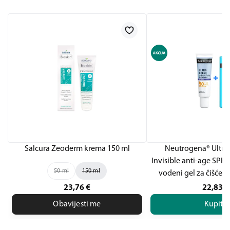
Salcura Zeoderm krema 150 ml
Neutrogena® Ultra 
Invisible anti-age SPF5
50 ml
150 ml
vodeni gel za čišćenj
23,76
€
22,83
€
Obavijesti me
Kupite