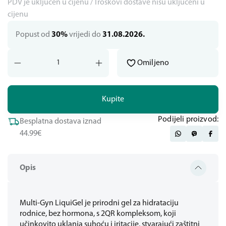
PDV je uključen u cijenu / Troškovi dostave nisu uključeni u
cijenu
Popust od
30%
vrijedi do
31.08.2026.
Omiljeno
Kupite
Podijeli proizvod:
Besplatna dostava iznad
44.99€
Opis
Multi-Gyn LiquiGel je prirodni gel za hidrataciju
rodnice, bez hormona, s 2QR kompleksom, koji
učinkovito uklanja suhoću i iritacije, stvarajući zaštitni