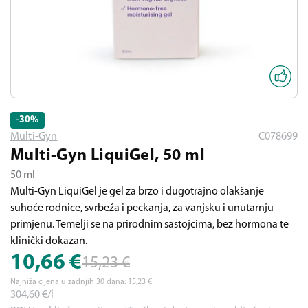
-30
%
Multi-Gyn
C078699
Multi-Gyn LiquiGel, 50 ml
50 ml
Multi-Gyn LiquiGel je gel za brzo i dugotrajno olakšanje
suhoće rodnice, svrbeža i peckanja, za vanjsku i unutarnju
primjenu. Temelji se na prirodnim sastojcima, bez hormona te
klinički dokazan.
10,66
€
15,23
€
Najniža cijena u zadnjih 30 dana:
15,23
€
304,60
€/l