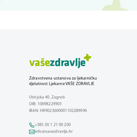
Zdravstvena ustanova za ljekarničku
djelatnost Ljekarne VAŠE ZDRAVLJE
Utinjska 40, Zagreb
OIB: 10698224903
IBAN: HR9023600001102289096
+385 (0) 1 21 00 200
info@vasezdravlje.hr