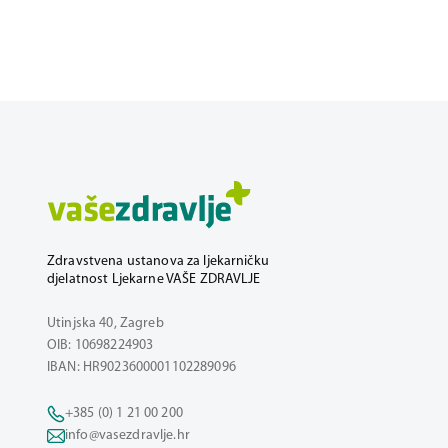
Zdravstvena ustanova za ljekarničku
djelatnost Ljekarne VAŠE ZDRAVLJE
Utinjska 40, Zagreb
OIB: 10698224903
IBAN: HR9023600001102289096
+385 (0) 1 21 00 200
info@vasezdravlje.hr