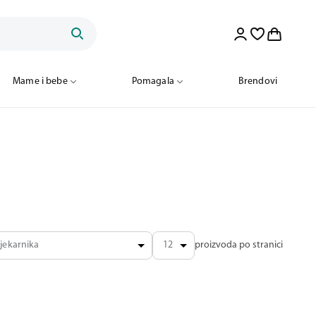
Mame i bebe
Pomagala
Brendovi
jekarnika
12
proizvoda po stranici