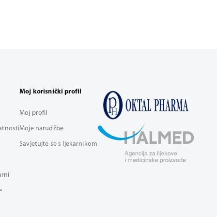
Moj korisnički profil
Moj profil
vatnosti
Moje narudžbe
Savjetujte se s ljekarnikom
arni
e