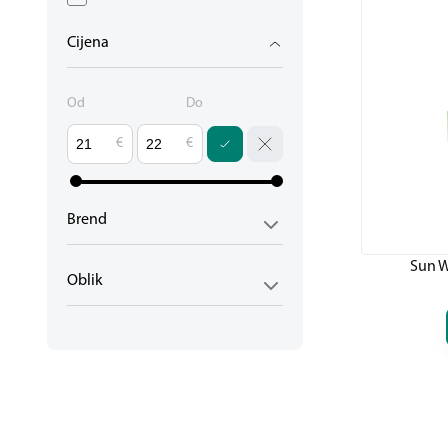
Cijena
Od
Do
€
€
Brend
Sun W
Oblik