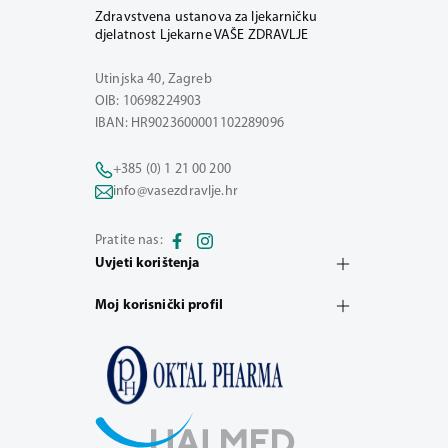
Zdravstvena ustanova za ljekarničku
djelatnost Ljekarne VAŠE ZDRAVLJE
Utinjska 40, Zagreb
OIB: 10698224903
IBAN: HR9023600001102289096
+385 (0) 1 21 00 200
info@vasezdravlje.hr
Pratite nas:
Uvjeti korištenja
Moj korisnički profil