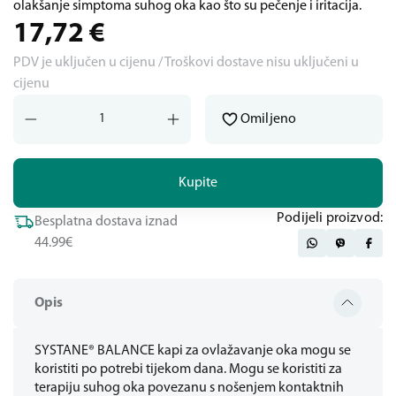
olakšanje simptoma suhog oka kao što su pečenje i iritacija.
17,72
€
PDV je uključen u cijenu / Troškovi dostave nisu uključeni u
cijenu
Omiljeno
Kupite
Podijeli proizvod:
Besplatna dostava iznad
44.99€
Opis
SYSTANE® BALANCE kapi za ovlažavanje oka mogu se
koristiti po potrebi tijekom dana. Mogu se koristiti za
terapiju suhog oka povezanu s nošenjem kontaktnih