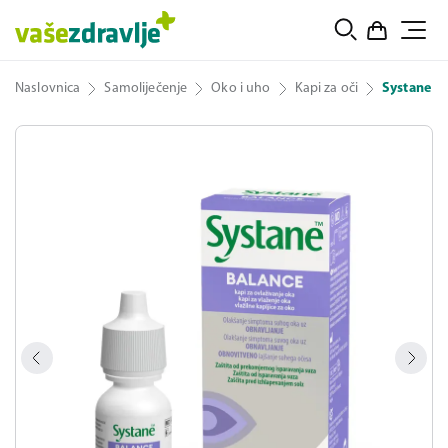
Naslovnica
Samoliječenje
Oko i uho
Kapi za oči
Systane Ba