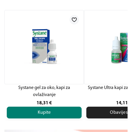
Systane gel za oko, kapi za
Systane Ultra kapi za 
ovlaživanje
18,31
€
14,11
€
Kupite
Obavijesti