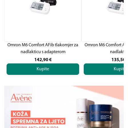
Omron M6 Comfort AFib tlakomjer za
Omron M6 Comfort AFi
nadlakticu s adapterom
nadlakti
142,90
€
135,50
Kupite
Kupite