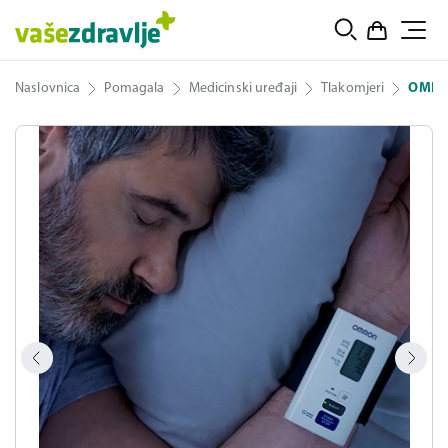
Naslovnica
Pomagala
Medicinski uređaji
Tlakomjeri
OMRON