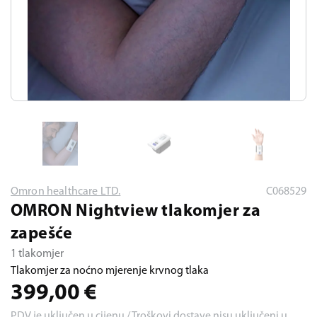
Omron healthcare LTD.
C068529
OMRON Nightview tlakomjer za
zapešće
1 tlakomjer
Tlakomjer za noćno mjerenje krvnog tlaka
399,00
€
PDV je uključen u cijenu / Troškovi dostave nisu uključeni u