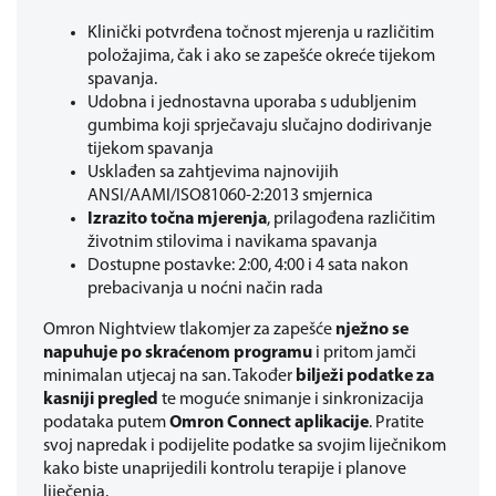
Klinički potvrđena točnost mjerenja u različitim
položajima, čak i ako se zapešće okreće tijekom
spavanja.
Udobna i jednostavna uporaba s udubljenim
gumbima koji sprječavaju slučajno dodirivanje
tijekom spavanja
Usklađen sa zahtjevima najnovijih
ANSI/AAMI/ISO81060-2:2013 smjernica
Izrazito točna mjerenja
, prilagođena različitim
životnim stilovima i navikama spavanja
Dostupne postavke: 2:00, 4:00 i 4 sata nakon
prebacivanja u noćni način rada
Omron Nightview tlakomjer za zapešće
nježno se
napuhuje po skraćenom programu
i pritom jamči
minimalan utjecaj na san. Također
bilježi podatke za
kasniji pregled
te moguće snimanje i sinkronizacija
podataka putem
Omron Connect aplikacije
. Pratite
svoj napredak i podijelite podatke sa svojim liječnikom
kako biste unaprijedili kontrolu terapije i planove
liječenja.