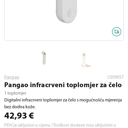
Pangao
C059057
Pangao infracrveni toplomjer za čelo
1 toplomjer
Digitalni infracrveni toplomjer za čelo s mogućnošću mjerenja
bez dodira kože.
42,93
€
PDV je uključen u cijenu / Troškovi dostave nisu uključeni u