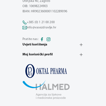
Utinjska 40, Zagreb
OIB: 10698224903
IBAN: HR9023600001102289096
+385 (0) 1 21 00 200
info@vasezdravlje.hr
Pratite nas:
Uvjeti korištenja
Moj korisnički profil