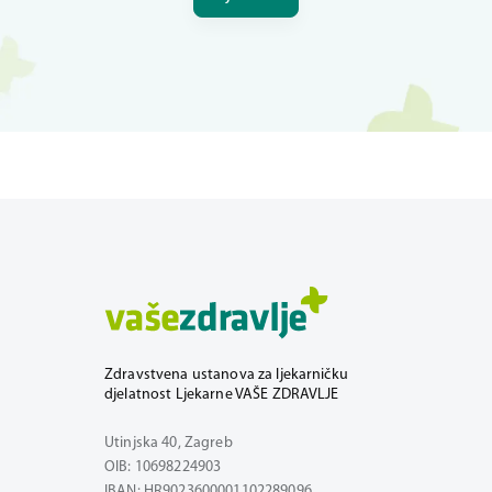
Zdravstvena ustanova za ljekarničku
djelatnost Ljekarne VAŠE ZDRAVLJE
Utinjska 40, Zagreb
OIB: 10698224903
IBAN: HR9023600001102289096