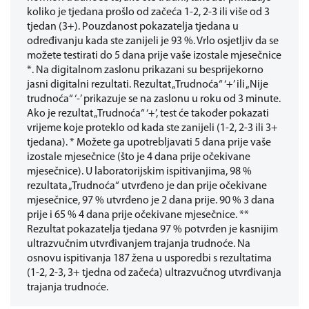
koliko je tjedana prošlo od začeća 1-2, 2-3 ili više od 3
tjedan (3+). Pouzdanost pokazatelja tjedana u
određivanju kada ste zanijeli je 93 %. Vrlo osjetljiv da se
možete testirati do 5 dana prije vaše izostale mjesečnice
*. Na digitalnom zaslonu prikazani su besprijekorno
jasni digitalni rezultati. Rezultat „Trudnoća“ ‘+’ ili „Nije
trudnoća“ ‘-’ prikazuje se na zaslonu u roku od 3 minute.
Ako je rezultat „Trudnoća“ ‘+’, test će također pokazati
vrijeme koje proteklo od kada ste zanijeli (1-2, 2-3 ili 3+
tjedana). * Možete ga upotrebljavati 5 dana prije vaše
izostale mjesečnice (što je 4 dana prije očekivane
mjesečnice). U laboratorijskim ispitivanjima, 98 %
rezultata „Trudnoća“ utvrđeno je dan prije očekivane
mjesečnice, 97 % utvrđeno je 2 dana prije. 90 % 3 dana
prije i 65 % 4 dana prije očekivane mjesečnice. **
Rezultat pokazatelja tjedana 97 % potvrđen je kasnijim
ultrazvučnim utvrđivanjem trajanja trudnoće. Na
osnovu ispitivanja 187 žena u usporedbi s rezultatima
(1-2, 2-3, 3+ tjedna od začeća) ultrazvučnog utvrđivanja
trajanja trudnoće.