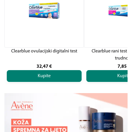
Clearblue ovulacijski digitalni test
Clearblue rani test z
trudnoć
32,47
€
7,85
€
Kupite
Kupite