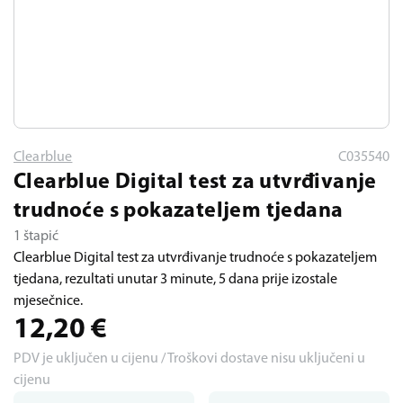
Clearblue
C035540
Clearblue Digital test za utvrđivanje
trudnoće s pokazateljem tjedana
1 štapić
Clearblue Digital test za utvrđivanje trudnoće s pokazateljem
tjedana, rezultati unutar 3 minute, 5 dana prije izostale
mjesečnice.
12,20
€
PDV je uključen u cijenu / Troškovi dostave nisu uključeni u
cijenu