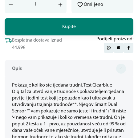
Omiljeno
Kupite
Podijeli proizvod:
Besplatna dostava iznad
44.99€
Opis
Pokazuje koliko ste tjedana trudni. Test Clearblue
Digital za utvrđivanje trudnoće s pokazateljem tjedana
prvi je i jedini test koji je pouzdan kao i ultrazvuk u
utvrđivanju trajanja trudnoće**. Njegov Smart Dual
Sensor ™ vam pokazuje ne samo jeste li trudni ‘+’ ili niste
‘-’ nego vam prikazuje i koliko vremena ste trudni. On je
poput 2 testa u 1 - prvo, uz pouzdanost veću od 99 % od
dana vaše očekivane mjesečnice, utvrđuje je li prisutan
hormon trudnoće te, ako ste trudni, također prikazuje