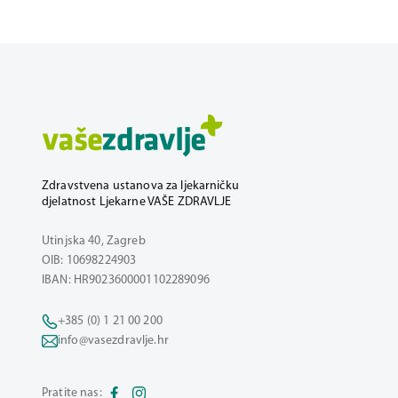
Zdravstvena ustanova za ljekarničku
djelatnost Ljekarne VAŠE ZDRAVLJE
Utinjska 40, Zagreb
OIB: 10698224903
IBAN: HR9023600001102289096
+385 (0) 1 21 00 200
info@vasezdravlje.hr
Pratite nas: