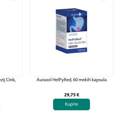
zij Cink,
Auraxol HelPyRed, 60 mekih kapsula
29,75
€
Kupite