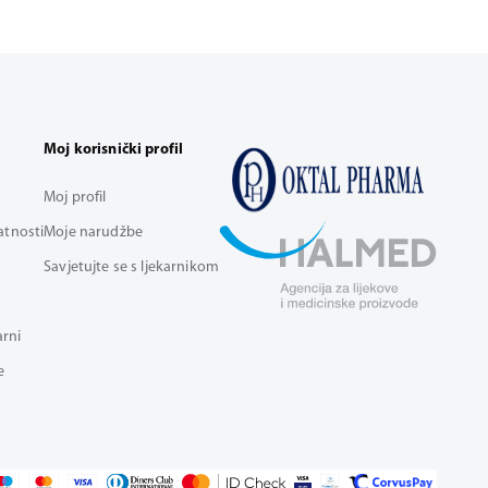
Moj korisnički profil
Moj profil
vatnosti
Moje narudžbe
Savjetujte se s ljekarnikom
arni
e