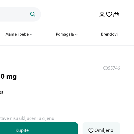
Mame i bebe
Pomagala
Brendovi
C055746
30 mg
et
stave nisu uključeni u cijenu
Kupite
Omiljeno