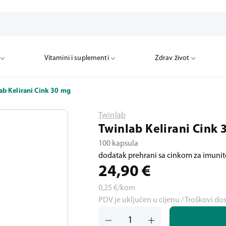
Vitamini i suplementi
Zdrav život
ab Kelirani Cink 30 mg
Twinlab
Twinlab Kelirani Cink 
100 kapsula
dodatak prehrani sa cinkom za imunit
24,90
€
0,25
€/kom
PDV je uključen u cijenu / Troškovi do