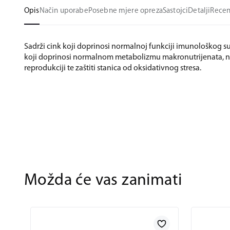
Opis
Način uporabe
Posebne mjere opreza
Sastojci
Detalji
Recen
Sadrži cink koji doprinosi normalnoj funkciji imunološkog su
koji doprinosi normalnom metabolizmu makronutrijenata, n
reprodukciji te zaštiti stanica od oksidativnog stresa.
Možda će vas zanimati