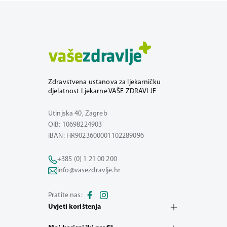
Zdravstvena ustanova za ljekarničku
djelatnost Ljekarne VAŠE ZDRAVLJE
Utinjska 40, Zagreb
OIB: 10698224903
IBAN: HR9023600001102289096
+385 (0) 1 21 00 200
info@vasezdravlje.hr
Pratite nas:
Uvjeti korištenja