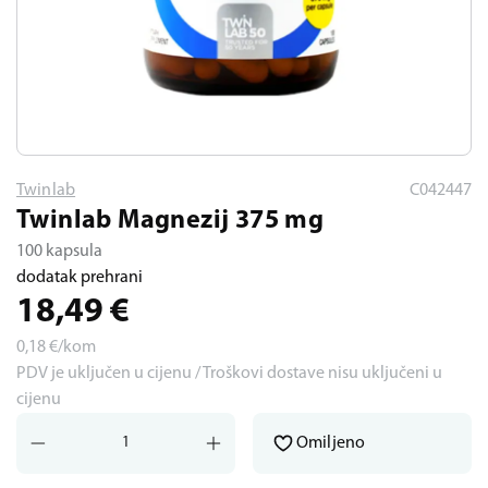
Twinlab
C042447
Twinlab Magnezij 375 mg
100 kapsula
dodatak prehrani
18,49
€
0,18
€/kom
PDV je uključen u cijenu / Troškovi dostave nisu uključeni u
cijenu
Omiljeno