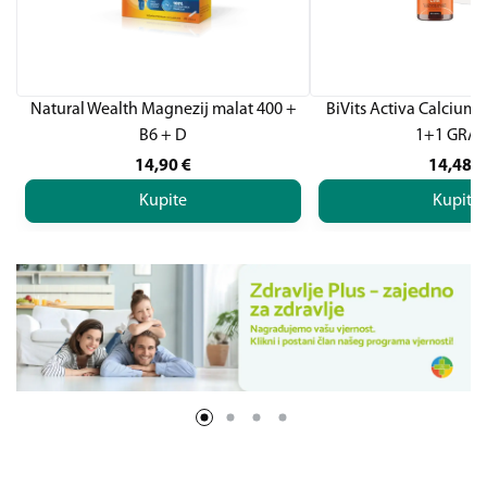
Natural Wealth Magnezij malat 400 +
BiVits Activa Calcium 
B6 + D
1+1 GRAT
14,90
€
14,48
€
Kupite
Kupite