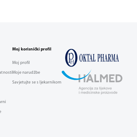
Moj korisnički profil
Moj profil
vatnosti
Moje narudžbe
Savjetujte se s ljekarnikom
arni
e