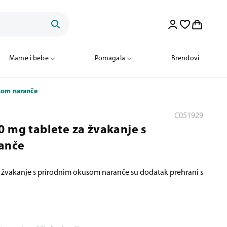
Mame i bebe
Pomagala
Brendovi
usom naranče
C051929
0 mg tablete za žvakanje s
anče
a žvakanje s prirodnim okusom naranče su dodatak prehrani s