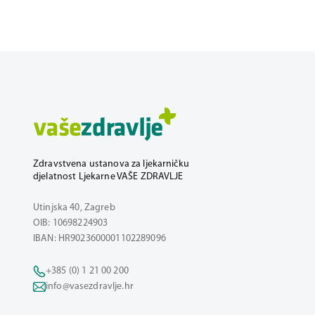
Zdravstvena ustanova za ljekarničku
djelatnost Ljekarne VAŠE ZDRAVLJE
Utinjska 40, Zagreb
OIB: 10698224903
IBAN: HR9023600001102289096
+385 (0) 1 21 00 200
info@vasezdravlje.hr