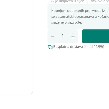
PDV je uključen u cijenu / Troškovi do
Kupnjom odabranih proizvoda iz letk
se automatski obračunava u košarici.
snižene proizvode.
Besplatna dostava iznad 44.99€