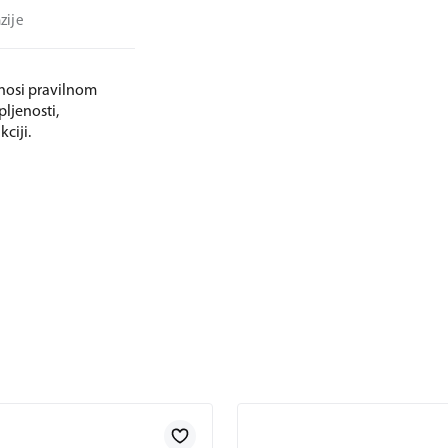
zije
onosi pravilnom
ljenosti,
ciji.