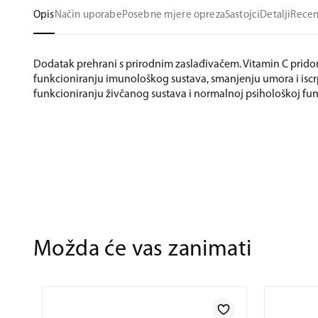
Opis
Način uporabe
Posebne mjere opreza
Sastojci
Detalji
Recen
Dodatak prehrani s prirodnim zaslađivačem. Vitamin C prid
funkcioniranju imunološkog sustava, smanjenju umora i iscrp
funkcioniranju živčanog sustava i normalnoj psihološkoj funk
Možda će vas zanimati