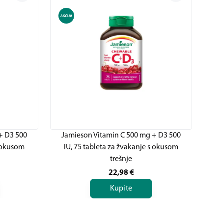
+ D3 500
Jamieson Vitamin C 500 mg + D3 500
J
s okusom
IU, 75 tableta za žvakanje s okusom
trešnje
22,98
€
Kupite