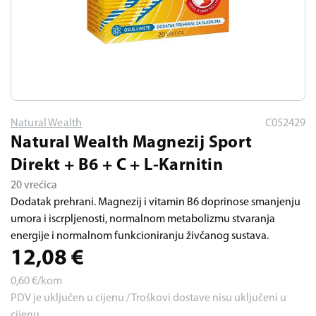
Natural Wealth
C052429
Natural Wealth Magnezij Sport
Direkt + B6 + C + L-Karnitin
20 vrećica
Dodatak prehrani. Magnezij i vitamin B6 doprinose smanjenju
umora i iscrpljenosti, normalnom metabolizmu stvaranja
energije i normalnom funkcioniranju živčanog sustava.
12,08
€
0,60
€/kom
PDV je uključen u cijenu / Troškovi dostave nisu uključeni u
cijenu