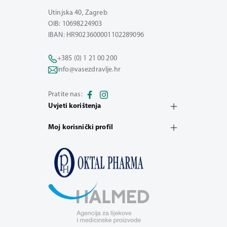
Utinjska 40, Zagreb
OIB: 10698224903
IBAN: HR9023600001102289096
+385 (0) 1 21 00 200
info@vasezdravlje.hr
Pratite nas:
Uvjeti korištenja
Moj korisnički profil