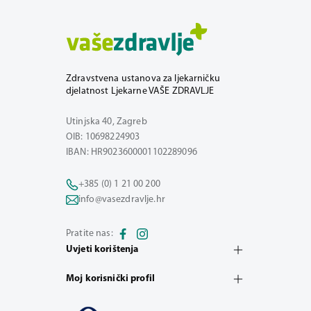
Zdravstvena ustanova za ljekarničku
djelatnost Ljekarne VAŠE ZDRAVLJE
Utinjska 40, Zagreb
OIB: 10698224903
IBAN: HR9023600001102289096
+385 (0) 1 21 00 200
info@vasezdravlje.hr
Pratite nas:
Uvjeti korištenja
Moj korisnički profil