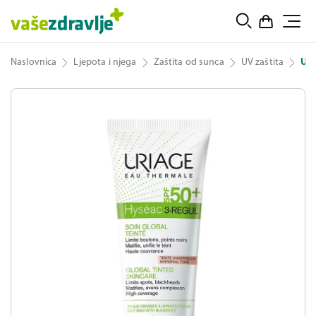
Naslovnica
Ljepota i njega
Zaštita od sunca
UV zaštita
Uri