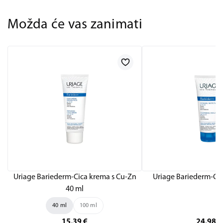
Možda će vas zanimati
Uriage Bariederm-Cica krema s Cu-Zn
Uriage Bariederm-Cic
40 ml
40 ml
100 ml
15,39
€
24,98
€