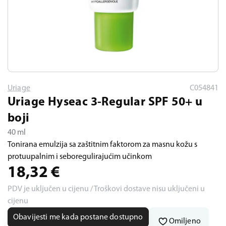
Uriage
C054841
Uriage Hyseac 3-Regular SPF 50+ u
boji
40 ml
Tonirana emulzija sa zaštitnim faktorom za masnu kožu s
protuupalnim i seboregulirajućim učinkom
18,32
€
PDV je uključen u cijenu / Troškovi dostave nisu uključeni u
cijenu
Obavijesti me kada postane dostupno
Omiljeno