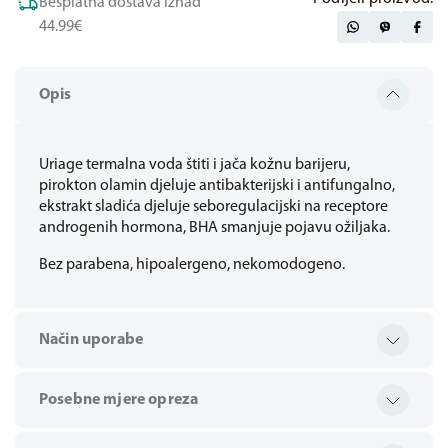
Besplatna dostava iznad
44.99€
Opis
Uriage termalna voda štiti i jača kožnu barijeru,
pirokton olamin djeluje antibakterijski i antifungalno,
ekstrakt sladića djeluje seboregulacijski na receptore
androgenih hormona, BHA smanjuje pojavu ožiljaka.
Bez parabena, hipoalergeno, nekomodogeno.
Način uporabe
Posebne mjere opreza