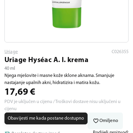
Uriage
C026355
Uriage Hyséac A. I. krema
40 ml
Njega mješovite i masne kože sklone aknama. Smanjuje
nastajanje upalnih akni, hidratizira i matira kožu.
17,69
€
PDV je uključen u cijenu / Troškovi dostave nisu uključeni u
cijenu
Obavijesti me kada postane dostupno
Omiljeno
Podijeli proizvod: