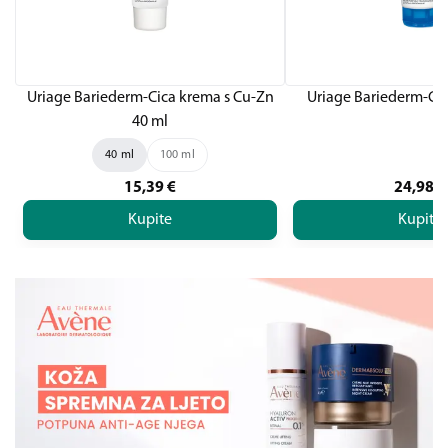
Uriage Bariederm-Cica krema s Cu-Zn
Uriage Bariederm-Cic
40 ml
40 ml
100 ml
15,39
€
24,98
€
Kupite
Kupite