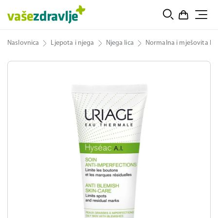
Naslovnica
Ljepota i njega
Njega lica
Normalna i mješovita ko