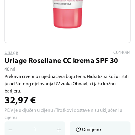
Uriage
C044084
Uriage Roseliane CC krema SPF 30
40 ml
Prekriva crvenilo i ujednačava boju tena. Hidratizira kožu i štiti
ju od štetnog djelovanja UV zraka.Obnavlja i jača kožnu
barijeru.
32,97
€
PDV je uključen u cijenu / Troškovi dostave nisu uključeni u
cijenu
Omiljeno