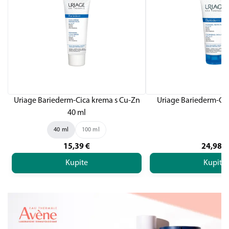
Uriage Bariederm-Cica krema s Cu-Zn
Uriage Bariederm-Cic
40 ml
40 ml
100 ml
15,39
€
24,98
€
Kupite
Kupite