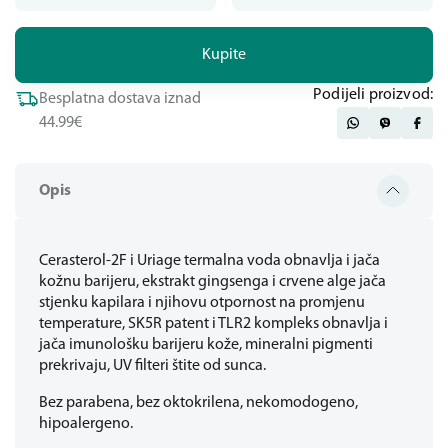
Kupite
Podijeli proizvod:
Besplatna dostava iznad
44.99€
Opis
Cerasterol-2F i Uriage termalna voda obnavlja i jača
kožnu barijeru, ekstrakt gingsenga i crvene alge jača
stjenku kapilara i njihovu otpornost na promjenu
temperature, SK5R patent i TLR2 kompleks obnavlja i
jača imunološku barijeru kože, mineralni pigmenti
prekrivaju, UV filteri štite od sunca.
Bez parabena, bez oktokrilena, nekomodogeno,
hipoalergeno.