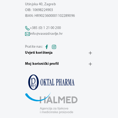
Utinjska 40, Zagreb
OIB: 10698224903
IBAN: HR9023600001102289096
+385 (0) 1 21 00 200
info@vasezdravlje.hr
Pratite nas:
Uvjeti korištenja
Moj korisnički profil