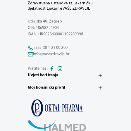
Zdravstvena ustanova za ljekarničku
djelatnost Ljekarne VAŠE ZDRAVLJE
Utinjska 40, Zagreb
OIB: 10698224903
IBAN: HR9023600001102289096
+385 (0) 1 21 00 200
info@vasezdravlje.hr
Pratite nas:
Uvjeti korištenja
Moj korisnički profil