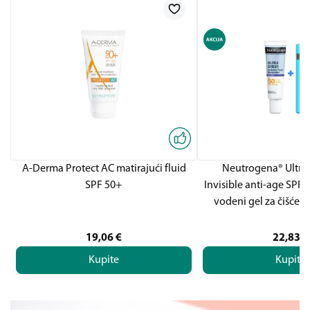
A-Derma Protect AC matirajući fluid
Neutrogena® Ultra 
SPF 50+
Invisible anti-age SPF5
vodeni gel za čišćenj
19,06
€
22,83
€
Kupite
Kupite