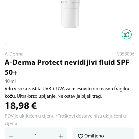
A-Derma
C058006
A-Derma Protect nevidljivi fluid SPF
50+
40 ml
Vrlo visoka zaštita UVB + UVA za mješovitu do masnu fragilnu
kožu. Ultra-brzo upijanje. Ne ostavlja bijeli trag.
18,98
€
PDV je uključen u cijenu / Troškovi dostave nisu uključeni u
cijenu
Omiljeno