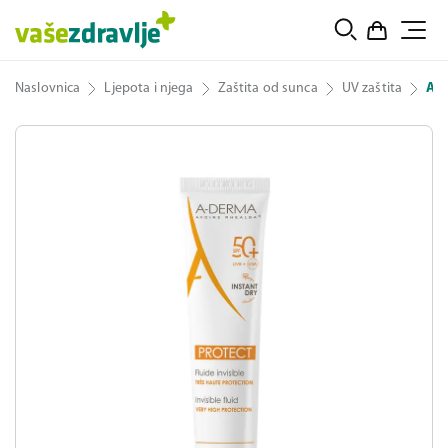
Naslovnica
Ljepota i njega
Zaštita od sunca
UV zaštita
A-D