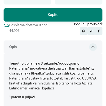
Kupite
Podijeli proizvod:
Besplatna dostava iznad
44.99€
Opis
Trenutno upijanje u 3 sekunde. Vodootporno.
Patentirana* inovativna djelatna tvar: Barriestolide® iz
ulja izdanaka Rhealba® zobi, jača i štiti kožnu barijeru.
Patentirani* sustav filtera: fotostabilan, štiti od UVB/UVA
kratkih i dugih valnih duljina. Ispitano na koži Azijata,
Latinoamerikanaca i bijelaca.
*patent u prijavi