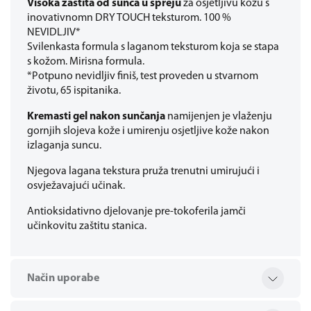
Visoka zaštita od sunca u spreju
za osjetljivu kožu s
inovativnomn DRY TOUCH teksturom. 100 %
NEVIDLJIV*
Svilenkasta formula s laganom teksturom koja se stapa
s kožom. Mirisna formula.
*Potpuno nevidljiv finiš, test proveden u stvarnom
životu, 65 ispitanika.
Kremasti gel nakon sunčanja
namijenjen je vlaženju
gornjih slojeva kože i umirenju osjetljive kože nakon
izlaganja suncu.
Njegova lagana tekstura pruža trenutni umirujući i
osvježavajući učinak.
Antioksidativno djelovanje pre-tokoferila jamči
učinkovitu zaštitu stanica.
Način uporabe