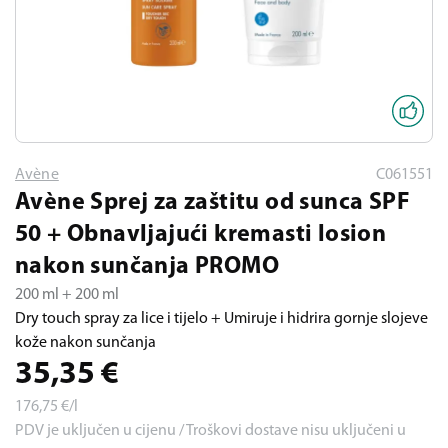
Avène
C061551
Avène Sprej za zaštitu od sunca SPF
50 + Obnavljajući kremasti losion
nakon sunčanja PROMO
200 ml + 200 ml
Dry touch spray za lice i tijelo + Umiruje i hidrira gornje slojeve
kože nakon sunčanja
35,35
€
176,75
€/l
PDV je uključen u cijenu / Troškovi dostave nisu uključeni u