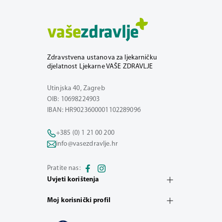
Zdravstvena ustanova za ljekarničku
djelatnost Ljekarne VAŠE ZDRAVLJE
Utinjska 40, Zagreb
OIB: 10698224903
IBAN: HR9023600001102289096
+385 (0) 1 21 00 200
info@vasezdravlje.hr
Pratite nas:
Uvjeti korištenja
Moj korisnički profil