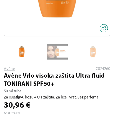
Avène
C074260
Avène Vrlo visoka zaštita Ultra fluid
TONIRANI SPF50+
50 ml tuba
Za osjetljivu kožu.4 U 1 zaštita. Za lice i vrat. Bez parfema.
30,96
€
619,20
€/l