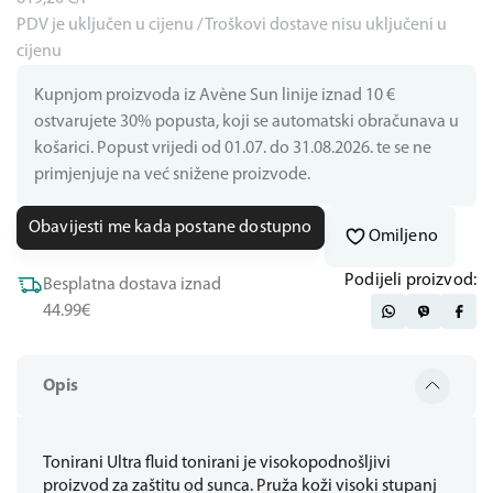
PDV je uključen u cijenu / Troškovi dostave nisu uključeni u
cijenu
Kupnjom proizvoda iz Avène Sun linije iznad 10 €
ostvarujete 30% popusta, koji se automatski obračunava u
košarici. Popust vrijedi od 01.07. do 31.08.2026. te se ne
primjenjuje na već snižene proizvode.
Obavijesti me kada postane dostupno
Omiljeno
Podijeli proizvod:
Besplatna dostava iznad
44.99€
Opis
Tonirani Ultra fluid tonirani je visokopodnošljivi
proizvod za zaštitu od sunca. Pruža koži visoki stupanj