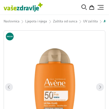
Naslovnica
Ljepota i njega
Zaštita od sunca
UV zaštita
Avè