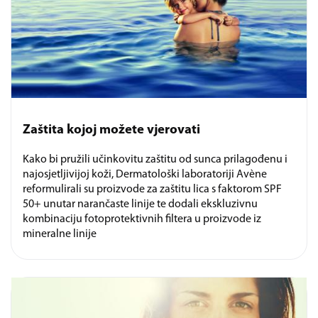
Zaštita kojoj možete vjerovati
Kako bi pružili učinkovitu zaštitu od sunca prilagođenu i
najosjetljivijoj koži, Dermatološki laboratoriji Avène
reformulirali su proizvode za zaštitu lica s faktorom SPF
50+ unutar narančaste linije te dodali ekskluzivnu
kombinaciju fotoprotektivnih filtera u proizvode iz
mineralne linije