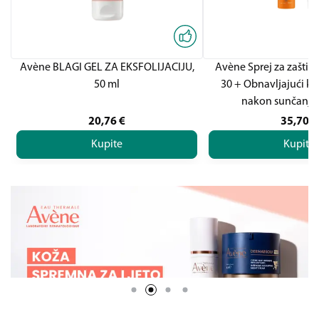
Avène BLAGI GEL ZA EKSFOLIJACIJU,
Avène Sprej za zaštit
50 ml
30 + Obnavljajući kr
nakon sunčanj
20,76
€
35,70
€
Kupite
Kupite