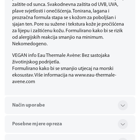
zaštite od sunca. Svakodnevna zaštita od UVB, UVA,
plave svjetlosti i onečišćenja. Tonirana, lagana i
prozračna formula stapa se s kožom za poboljšan i
sjajan ten. Pore su sužene i tekstura kože je pročišćena
za lijepu i zaštićenu kožu. Formulirano kako bi se rizik
od alergijskih reakcija smanjio na minimum.
Nekomedogeno.
VEGAN info Eau Thermale Avène: Bez sastojaka
životinjskog podrijetla.
Formulirano kako bi se smanjio utjecaj na morski
ekosustav. Više informacija na www.eau-thermale-
avene.com
Način uporabe
Posebne mjere opreza