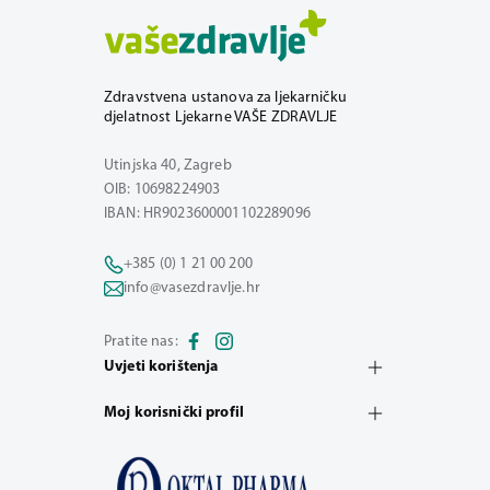
Zdravstvena ustanova za ljekarničku
djelatnost Ljekarne VAŠE ZDRAVLJE
Utinjska 40, Zagreb
OIB: 10698224903
IBAN: HR9023600001102289096
+385 (0) 1 21 00 200
info@vasezdravlje.hr
Pratite nas:
Uvjeti korištenja
Moj korisnički profil