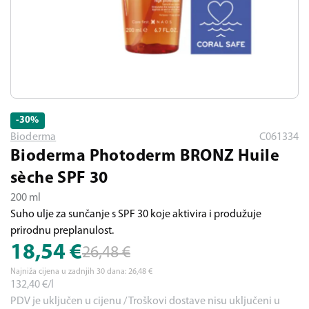
-30
%
Bioderma
C061334
Bioderma Photoderm BRONZ Huile
sèche SPF 30
200 ml
Suho ulje za sunčanje s SPF 30 koje aktivira i produžuje
prirodnu preplanulost.
18,54
€
26,48
€
Najniža cijena u zadnjih 30 dana:
26,48
€
132,40
€/l
PDV je uključen u cijenu / Troškovi dostave nisu uključeni u