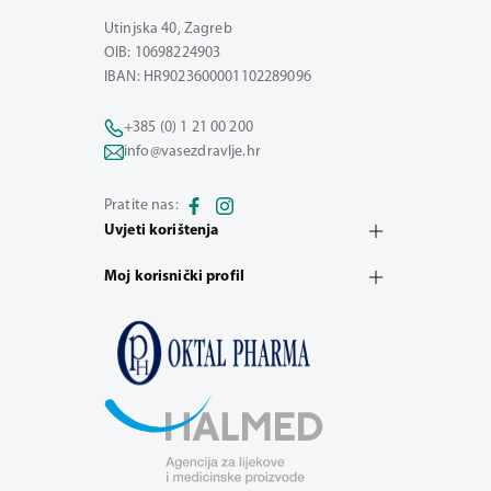
Utinjska 40, Zagreb
OIB: 10698224903
IBAN: HR9023600001102289096
+385 (0) 1 21 00 200
info@vasezdravlje.hr
Pratite nas:
Uvjeti korištenja
Moj korisnički profil