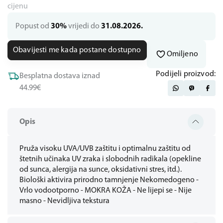
cijenu
Popust od
30%
vrijedi do
31.08.2026.
Obavijesti me kada postane dostupno
Omiljeno
Podijeli proizvod:
Besplatna dostava iznad
44.99€
Opis
Pruža visoku UVA/UVB zaštitu i optimalnu zaštitu od
štetnih učinaka UV zraka i slobodnih radikala (opekline
od sunca, alergija na sunce, oksidativni stres, itd.).
Biološki aktivira prirodno tamnjenje Nekomedogeno -
Vrlo vodootporno - MOKRA KOŽA - Ne lijepi se - Nije
masno - Nevidljiva tekstura