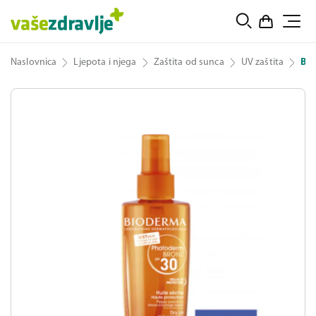
Naslovnica
Ljepota i njega
Zaštita od sunca
UV zaštita
Bio