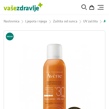
Naslovnica
Ljepota i njega
Zaštita od sunca
UV zaštita
Avè