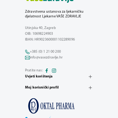
Zdravstvena ustanova za ljekarničku
djelatnost Ljekarne VAŠE ZDRAVLJE
Utinjska 40, Zagreb
OIB: 10698224903
IBAN: HR9023600001102289096
+385 (0) 1 21 00 200
info@vasezdravlje.hr
Pratite nas:
Uvjeti korištenja
Moj korisnički profil