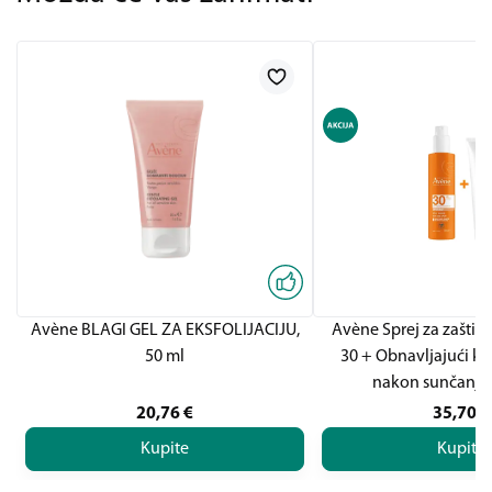
Avène BLAGI GEL ZA EKSFOLIJACIJU,
Avène Sprej za zaštit
50 ml
30 + Obnavljajući kr
nakon sunčanj
20,76
€
35,70
€
Kupite
Kupite