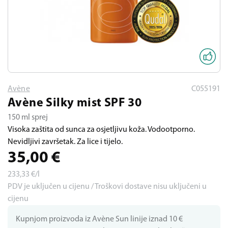
Avène
C055191
Avène Silky mist SPF 30
150 ml sprej
Visoka zaštita od sunca za osjetljivu koža. Vodootporno.
Nevidljivi završetak. Za lice i tijelo.
35,00
€
233,33
€/l
PDV je uključen u cijenu / Troškovi dostave nisu uključeni u
cijenu
Kupnjom proizvoda iz Avène Sun linije iznad 10 €