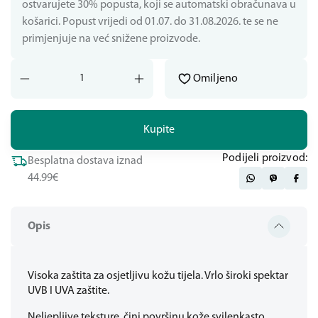
ostvarujete 30% popusta, koji se automatski obračunava u
košarici. Popust vrijedi od 01.07. do 31.08.2026. te se ne
primjenjuje na već snižene proizvode.
Omiljeno
Kupite
Podijeli proizvod:
Besplatna dostava iznad
44.99€
Opis
Visoka zaštita za osjetljivu kožu tijela. Vrlo široki spektar
UVB I UVA zaštite.
Neljepljive teksture, čini površinu kože svilenkasto