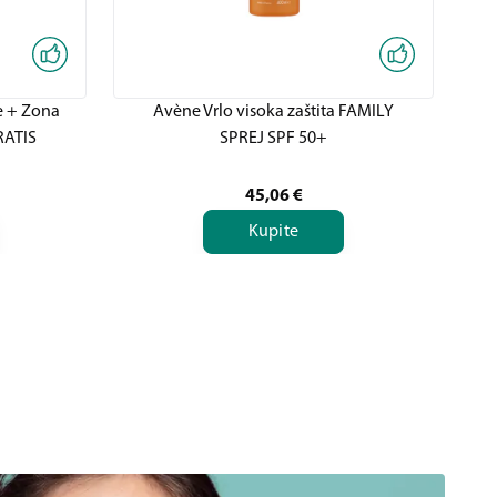
 + Zona
Avène Vrlo visoka zaštita FAMILY
Av
RATIS
SPREJ SPF 50+
45,06
€
Kupite