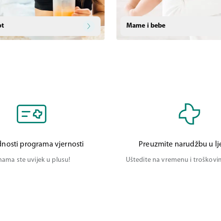
ot
Mame i bebe
nosti programa vjernosti
Preuzmite narudžbu u lj
nama ste uvijek u plusu!
Uštedite na vremenu i troškov