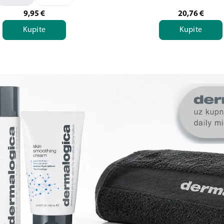
9,95
€
20,76
€
Kupite
Kupite