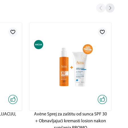
IJACIJU,
Avène Sprej za zaštitu od sunca SPF 30
Av
+ Obnavljajući kremasti losion nakon