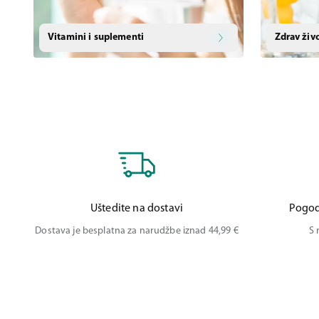
Vitamini i suplementi
Zdrav živ
Uštedite na dostavi
Pogod
Dostava je besplatna za narudžbe iznad 44,99 €
S 