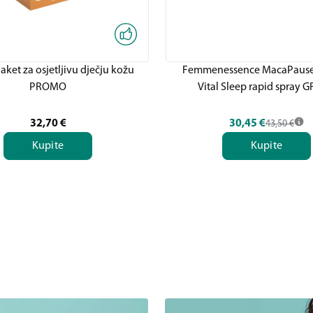
ket za osjetljivu dječju kožu
Femmenessence MacaPause
PROMO
Vital Sleep rapid spray G
32,70
€
30,45
€
43,50
€
Kupite
Kupite