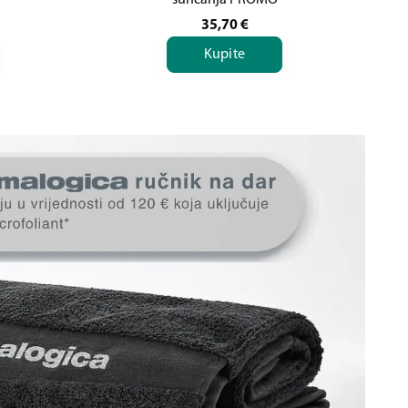
sunčanja PROMO
35,70
€
Kupite