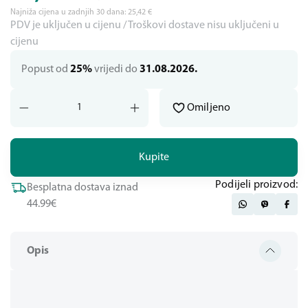
Najniža cijena u zadnjih 30 dana:
25,42
€
PDV je uključen u cijenu / Troškovi dostave nisu uključeni u
cijenu
Popust od
25%
vrijedi do
31.08.2026.
Omiljeno
Kupite
Podijeli proizvod:
Besplatna dostava iznad
44.99€
Opis