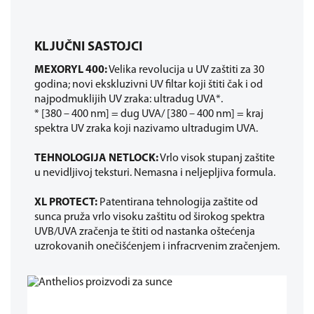
KLJUČNI SASTOJCI
MEXORYL 400:
Velika revolucija u UV zaštiti za 30
godina; novi ekskluzivni UV filtar koji štiti čak i od
najpodmuklijih UV zraka: ultradug UVA*.
* [380 – 400 nm] = dug UVA/ [380 – 400 nm] = kraj
spektra UV zraka koji nazivamo ultradugim UVA.
TEHNOLOGIJA NETLOCK:
Vrlo visok stupanj zaštite
u nevidljivoj teksturi. Nemasna i neljepljiva formula.
XL PROTECT:
Patentirana tehnologija zaštite od
sunca pruža vrlo visoku zaštitu od širokog spektra
UVB/UVA zračenja te štiti od nastanka oštećenja
uzrokovanih onečišćenjem i infracrvenim zračenjem.