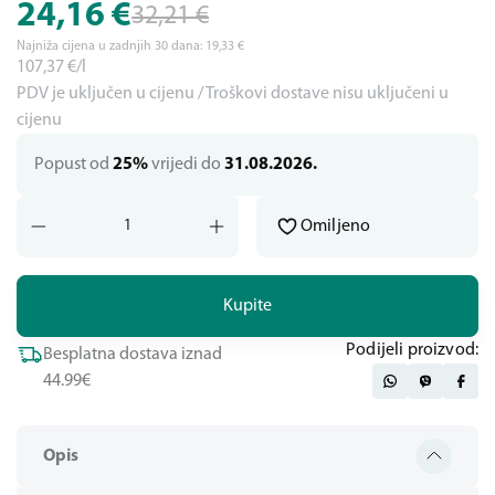
24,16
€
32,21
€
Najniža cijena u zadnjih 30 dana:
19,33
€
107,37
€/l
PDV je uključen u cijenu / Troškovi dostave nisu uključeni u
cijenu
Popust od
25%
vrijedi do
31.08.2026.
Omiljeno
Kupite
Podijeli proizvod:
Besplatna dostava iznad
44.99€
Opis