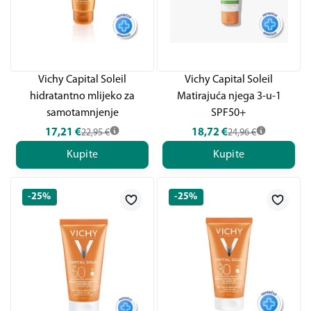
Vichy Capital Soleil
Vichy Capital Soleil
hidratantno mlijeko za
Matirajuća njega 3-u-1
samotamnjenje
SPF50+
17,21
€
18,72
€
22,95
€
24,96
€
Kupite
Kupite
-25%
-25%