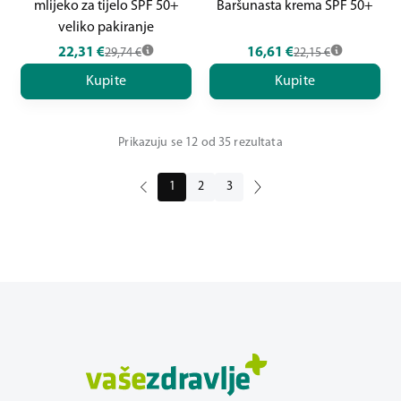
mlijeko za tijelo SPF 50+
Baršunasta krema SPF 50+
veliko pakiranje
22,31
€
16,61
€
29,74
€
22,15
€
Kupite
Kupite
Prikazuju se 12 od 35 rezultata
1
2
3