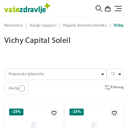
Naslovnica
Akcije i popusti
Popusti dermokozmetika
Vichy Ca
Vichy Capital Soleil
Preporuka ljekarnika
12
Filtriraj
Akcija
-25%
-25%