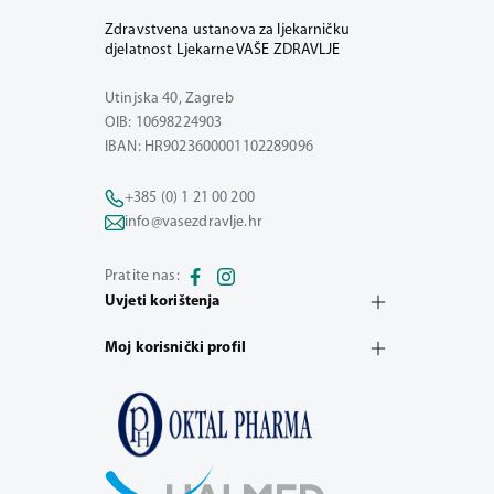
Zdravstvena ustanova za ljekarničku
djelatnost Ljekarne VAŠE ZDRAVLJE
Utinjska 40, Zagreb
OIB: 10698224903
IBAN: HR9023600001102289096
+385 (0) 1 21 00 200
info@vasezdravlje.hr
Pratite nas:
Uvjeti korištenja
Moj korisnički profil