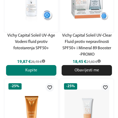
Vichy Capital Soleil UV-Age
Vichy Capital Soleil UV-Clear
Vodeni fluid protiv
Fluid protiv nepravilnosti
fotostarenja SPF50+
SPF50+ i Mineral 89 Booster
-PROMO
19,87
€
18,45
€
26,49
€
24,60
€
Kupite
Obavijesti me
-25%
-25%