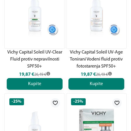
Vichy Capital Soleil UV-Clear
Vichy Capital Soleil UV-Age
Fluid protiv nepravilnosti
Tonirani Vodeni fluid protiv
SPF50+
fotostarenja SPF50+
19,87
€
19,87
€
26,49
€
26,49
€
Kupite
Kupite
-25%
-25%