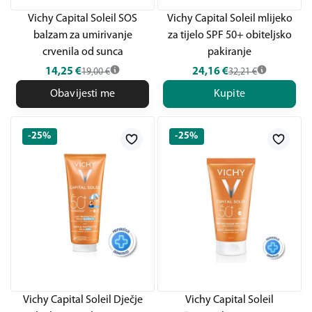
Vichy Capital Soleil SOS
Vichy Capital Soleil mlijeko
balzam za umirivanje
za tijelo SPF 50+ obiteljsko
crvenila od sunca
pakiranje
14,25
€
24,16
€
19,00
€
32,21
€
Obavijesti me
Kupite
-25%
-25%
Vichy Capital Soleil Dječje
Vichy Capital Soleil