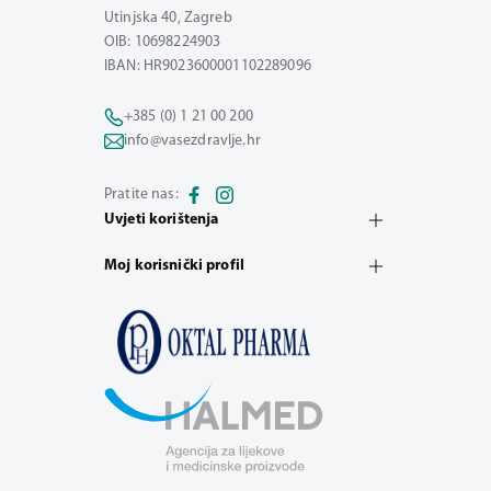
Utinjska 40, Zagreb
OIB: 10698224903
IBAN: HR9023600001102289096
+385 (0) 1 21 00 200
info@vasezdravlje.hr
Pratite nas:
Uvjeti korištenja
Moj korisnički profil