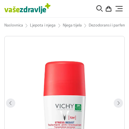
Naslovnica
Ljepota i njega
Njega tijela
Dezodoransi i parfemi