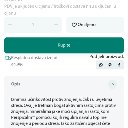
PDV je uključen u cijenu / Troškovi dostave nisu uključeni u
cijenu
Omiljeno
Kupite
Podijeli proizvod:
Besplatna dostava iznad
44.99€
Opis
Iznimna učinkovitost protiv znojenja, čak i u uvjetima
stresa. Ovaj je tretman bogat aktivnim sastojcima protiv
znojenja, mineralima jake moći upijanja i sastojkom
Perspicalm™ pomoću kojih regulira navalu topline i
znojenje u periodu stresa. Tako zaštićeni osjećat ćete