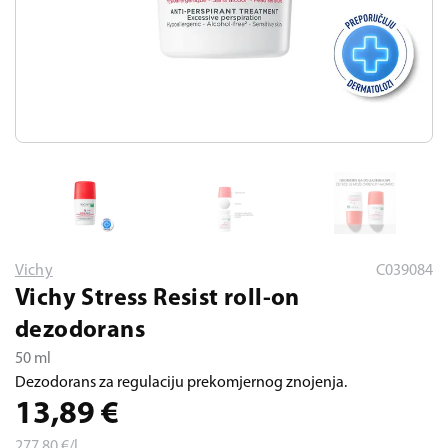
Vichy
C039084
Vichy Stress Resist roll-on
dezodorans
50 ml
Dezodorans za regulaciju prekomjernog znojenja.
13,89
€
277,80
€/l