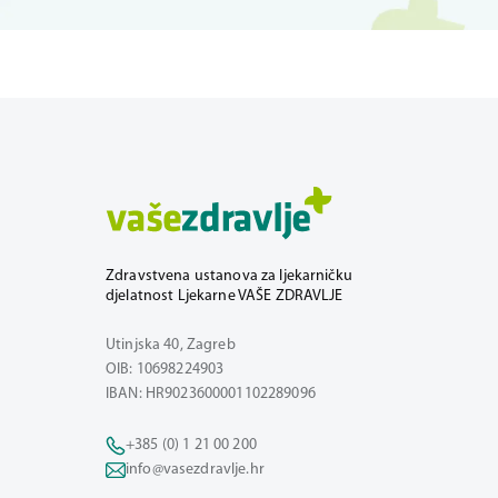
Zdravstvena ustanova za ljekarničku
djelatnost Ljekarne VAŠE ZDRAVLJE
Utinjska 40, Zagreb
OIB: 10698224903
IBAN: HR9023600001102289096
+385 (0) 1 21 00 200
info@vasezdravlje.hr