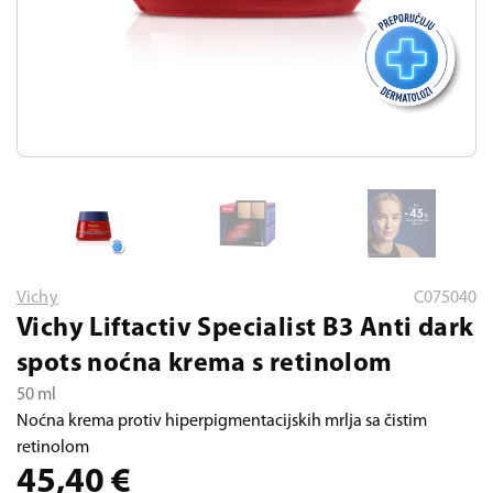
Vichy
C075040
Vichy Liftactiv Specialist B3 Anti dark
spots noćna krema s retinolom
50 ml
Noćna krema protiv hiperpigmentacijskih mrlja sa čistim
retinolom
45,40
€