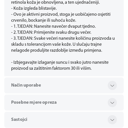
retinola koža je obnovljena, a ten ujednačeniji.
- Koža izgleda blistavije.
- Ovo je aktivni proizvod, stoga je uobičajeno osjetiti
crvenilo, bockanje ili suhoću kože.
- 1. TJEDAN: Nanesite navečer dvaput tjedno.
- 2. TJEDAN: Primijenite svaku drugu večer.
- 3. TJEDAN: Svake večeri nanesite količinu proizvoda u
skladu s tolerancijom vaše kože. U slučaju trajne
nelagode produljite razdoblje između primjena.
- Izbjegavajte izlaganje suncu i svako jutro nanesite
proizvod sa zaštitnim faktorom 30 ili višim.
Način uporabe
Posebne mjere opreza
Sastojci