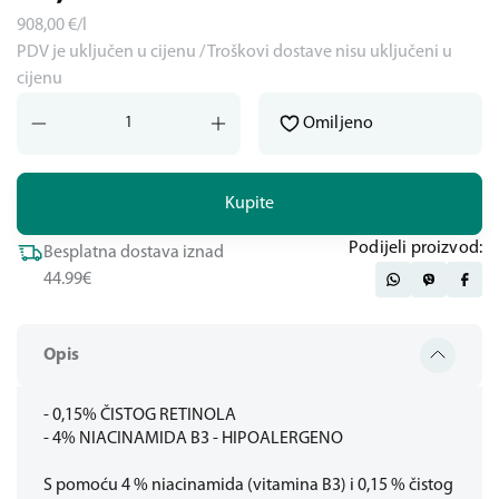
908,00
€/l
PDV je uključen u cijenu / Troškovi dostave nisu uključeni u
cijenu
Omiljeno
Kupite
Podijeli proizvod:
Besplatna dostava iznad
44.99€
Opis
- 0,15% ČISTOG RETINOLA
- 4% NIACINAMIDA B3 - HIPOALERGENO
S pomoću 4 % niacinamida (vitamina B3) i 0,15 % čistog