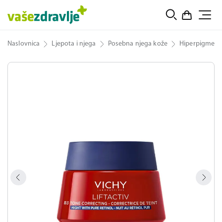
Naslovnica
Ljepota i njega
Posebna njega kože
Hiperpigmenta