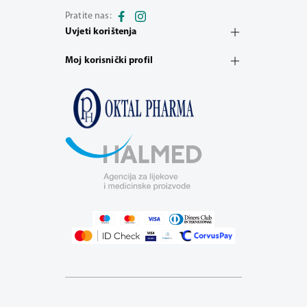
Pratite nas:
Uvjeti korištenja
Moj korisnički profil