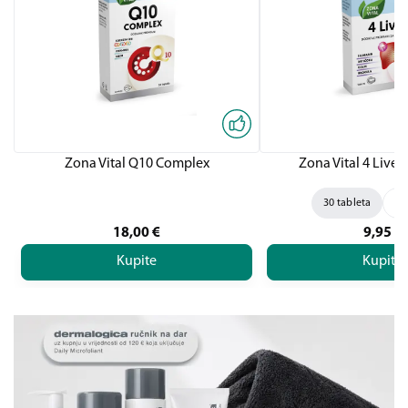
Zona Vital Q10 Complex
Zona Vital 4 Liver,
30 tableta
60
18,00
€
9,95
€
Kupite
Kupite