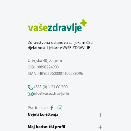
Zdravstvena ustanova za ljekarničku
djelatnost Ljekarne VAŠE ZDRAVLJE
Utinjska 40, Zagreb
OIB: 10698224903
IBAN: HR9023600001102289096
+385 (0) 1 21 00 200
info@vasezdravlje.hr
Pratite nas:
Uvjeti korištenja
Moj korisnički profil