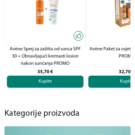
Avène Sprej za zaštitu od sunca SPF
Avène Paket za osjetlj
30 + Obnavljajući kremasti losion
PROMO
nakon sunčanja PROMO
35,70
€
32,70
€
Kupite
Kupite
Kategorije proizvoda