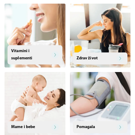
Vitamini i
suplementi
Zdrav život
Mame i bebe
Pomagala