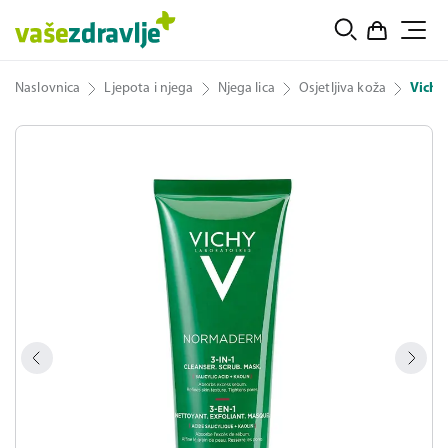
Naslovnica
Ljepota i njega
Njega lica
Osjetljiva koža
Vichy