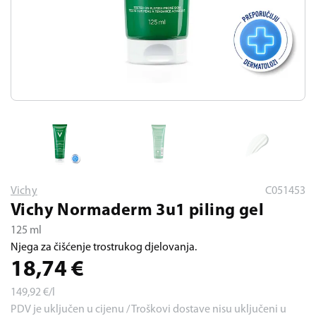
Vichy
C051453
Vichy Normaderm 3u1 piling gel
125 ml
Njega za čišćenje trostrukog djelovanja.
18,74
€
149,92
€/l
PDV je uključen u cijenu / Troškovi dostave nisu uključeni u