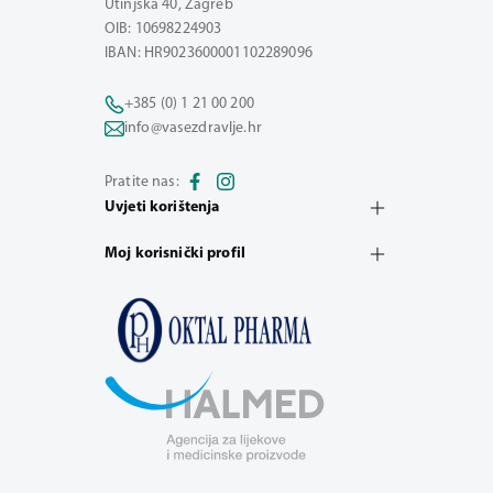
Utinjska 40, Zagreb
OIB: 10698224903
IBAN: HR9023600001102289096
+385 (0) 1 21 00 200
info@vasezdravlje.hr
Pratite nas:
Uvjeti korištenja
Moj korisnički profil