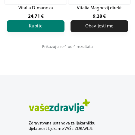
Vitalia D-manoza
Vitalia Magnezij direkt
24,71
€
9,28
€
Kupite
Obavijesti me
Prikazuju se 4 od 4 rezultata
Zdravstvena ustanova za ljekarničku
djelatnost Ljekarne VAŠE ZDRAVLJE