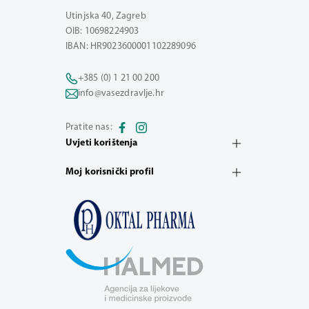
Utinjska 40, Zagreb
OIB: 10698224903
IBAN: HR9023600001102289096
+385 (0) 1 21 00 200
info@vasezdravlje.hr
Pratite nas:
Uvjeti korištenja
Moj korisnički profil