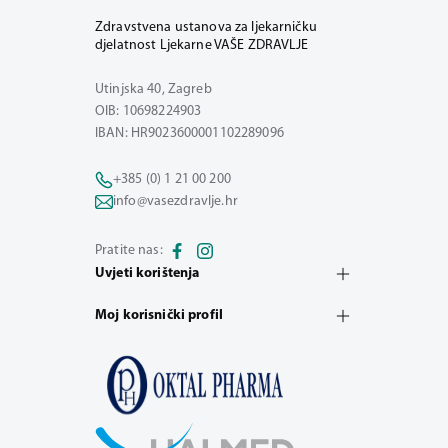
Zdravstvena ustanova za ljekarničku
djelatnost Ljekarne VAŠE ZDRAVLJE
Utinjska 40, Zagreb
OIB: 10698224903
IBAN: HR9023600001102289096
+385 (0) 1 21 00 200
info@vasezdravlje.hr
Pratite nas:
Uvjeti korištenja
Moj korisnički profil