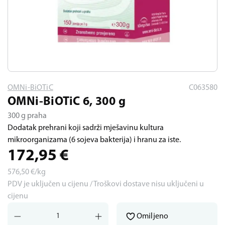
OMNi-BiOTiC
C063580
OMNi-BiOTiC 6, 300 g
300 g praha
Dodatak prehrani koji sadrži mješavinu kultura
mikroorganizama (6 sojeva bakterija) i hranu za iste.
172,95
€
576,50
€/kg
PDV je uključen u cijenu / Troškovi dostave nisu uključeni u
cijenu
Omiljeno