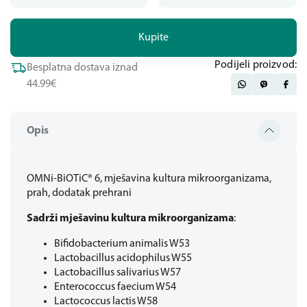
Kupite
Podijeli proizvod:
Besplatna dostava iznad
44.99€
Opis
OMNi-BiOTiC® 6, mješavina kultura mikroorganizama,
prah, dodatak prehrani
Sadrži mješavinu kultura mikroorganizama
:
Bifidobacterium animalis W53
Lactobacillus acidophilus W55
Lactobacillus salivarius W57
Enterococcus faecium W54
Lactococcus lactis W58