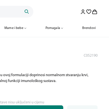
Mame i bebe
Pomagala
Brendovi
C052190
 u ovoj formulaciji doprinosi normalnom stvaranju krvi,
alnoj funkciji imunološkog sustava.
stave nisu uključeni u cijenu