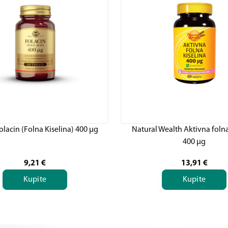
olacin (Folna Kiselina) 400 µg
Natural Wealth Aktivna folna
400 µg
9,21
€
13,91
€
Kupite
Kupite