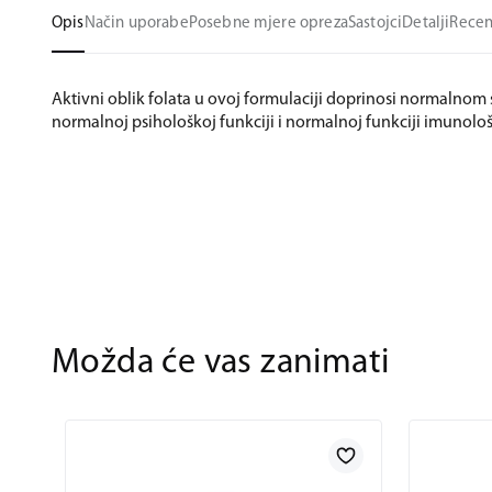
Opis
Način uporabe
Posebne mjere opreza
Sastojci
Detalji
Recen
Aktivni oblik folata u ovoj formulaciji doprinosi normalnom s
normalnoj psihološkoj funkciji i normalnoj funkciji imunolo
Možda će vas zanimati