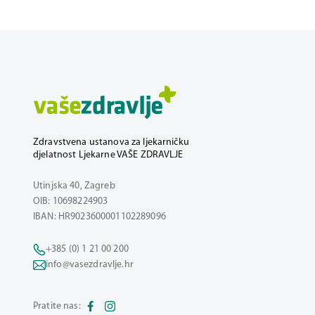
Zdravstvena ustanova za ljekarničku
djelatnost Ljekarne VAŠE ZDRAVLJE
Utinjska 40, Zagreb
OIB: 10698224903
IBAN: HR9023600001102289096
+385 (0) 1 21 00 200
info@vasezdravlje.hr
Pratite nas: