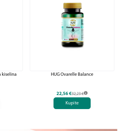
 kiselina
HUG Ovarelle Balance
22,56
€
32,23
€
Kupite