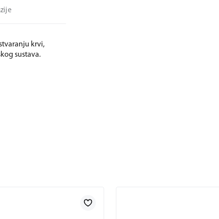
zije
tvaranju krvi,
škog sustava.