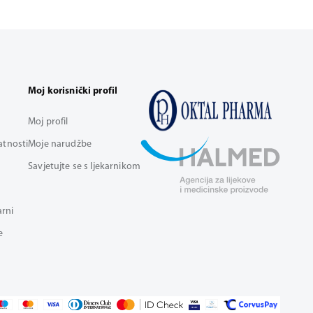
Moj korisnički profil
Moj profil
vatnosti
Moje narudžbe
Savjetujte se s ljekarnikom
arni
e