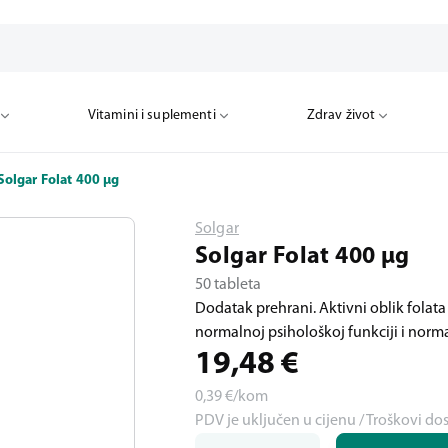
Vitamini i suplementi
Zdrav život
Solgar Folat 400 µg
Solgar
Solgar Folat 400 µg
50 tableta
Dodatak prehrani. Aktivni oblik folata
normalnoj psihološkoj funkciji i norm
19,48
€
0,39
€/kom
PDV je uključen u cijenu / Troškovi do