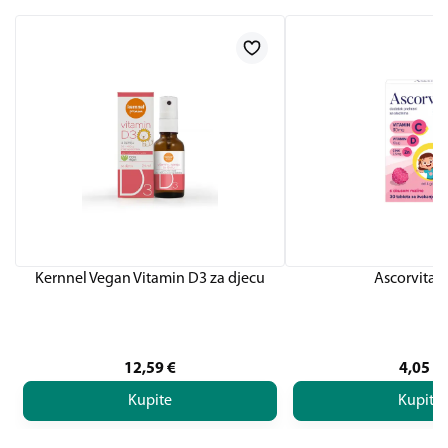
Kernnel Vegan Vitamin D3 za djecu
Ascorvita K
12,59
€
4,05
€
Kupite
Kupite