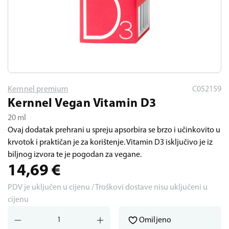
Kernnel premium
C052159
Kernnel Vegan Vitamin D3
20 ml
Ovaj dodatak prehrani u spreju apsorbira se brzo i učinkovito u
krvotok i praktičan je za korištenje. Vitamin D3 isključivo je iz
biljnog izvora te je pogodan za vegane.
14,69
€
PDV je uključen u cijenu / Troškovi dostave nisu uključeni u
cijenu
Omiljeno