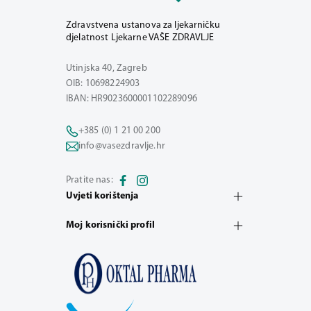
Zdravstvena ustanova za ljekarničku
djelatnost Ljekarne VAŠE ZDRAVLJE
Utinjska 40, Zagreb
OIB: 10698224903
IBAN: HR9023600001102289096
+385 (0) 1 21 00 200
info@vasezdravlje.hr
Pratite nas:
Uvjeti korištenja
Moj korisnički profil