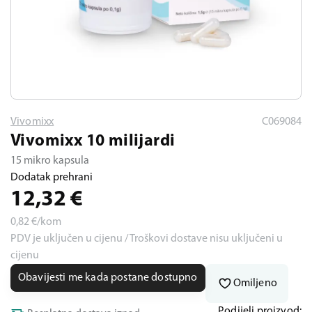
Vivomixx
C069084
Vivomixx 10 milijardi
15 mikro kapsula
Dodatak prehrani
12,32
€
0,82
€/kom
PDV je uključen u cijenu / Troškovi dostave nisu uključeni u
cijenu
Obavijesti me kada postane dostupno
Omiljeno
Podijeli proizvod: