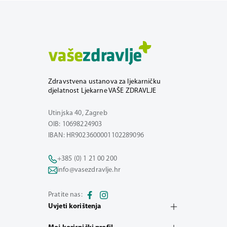
Zdravstvena ustanova za ljekarničku
djelatnost Ljekarne VAŠE ZDRAVLJE
Utinjska 40, Zagreb
OIB: 10698224903
IBAN: HR9023600001102289096
+385 (0) 1 21 00 200
info@vasezdravlje.hr
Pratite nas:
Uvjeti korištenja