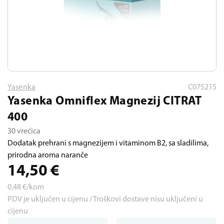
Yasenka
C075215
Yasenka Omniflex Magnezij CITRAT
400
30 vrećica
Dodatak prehrani s magnezijem i vitaminom B2, sa sladilima,
prirodna aroma naranče
14,50
€
0,48
€/kom
PDV je uključen u cijenu / Troškovi dostave nisu uključeni u
cijenu