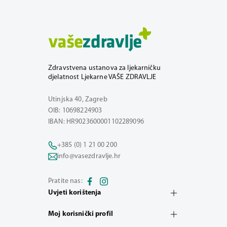
Zdravstvena ustanova za ljekarničku
djelatnost Ljekarne VAŠE ZDRAVLJE
Utinjska 40, Zagreb
OIB: 10698224903
IBAN: HR9023600001102289096
+385 (0) 1 21 00 200
info@vasezdravlje.hr
Pratite nas:
Uvjeti korištenja
Moj korisnički profil