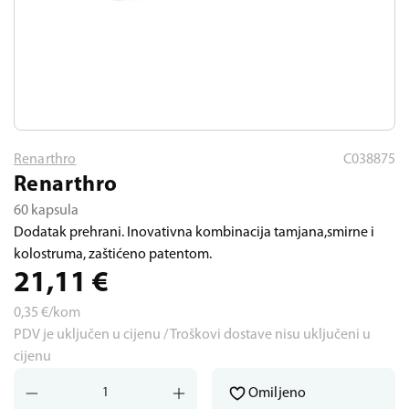
Renarthro
C038875
Renarthro
60 kapsula
Dodatak prehrani. Inovativna kombinacija tamjana,smirne i
kolostruma, zaštićeno patentom.
21,11
€
0,35
€/kom
PDV je uključen u cijenu / Troškovi dostave nisu uključeni u
cijenu
Omiljeno