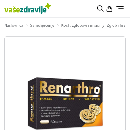
Naslovnica
Samoliječenje
Kosti, zglobovi i mišići
Zglob i hrska